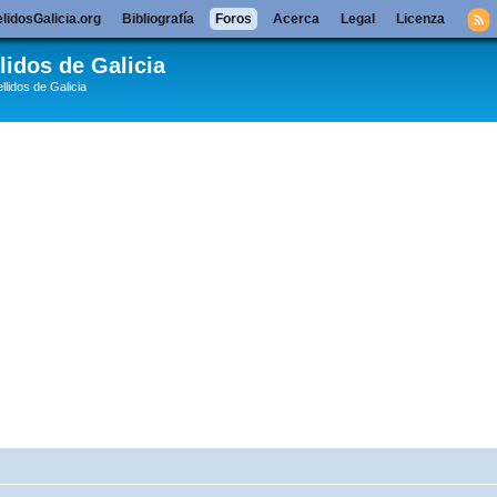
lidosGalicia.org
Bibliografía
Foros
Acerca
Legal
Licenza
lidos de Galicia
llidos de Galicia