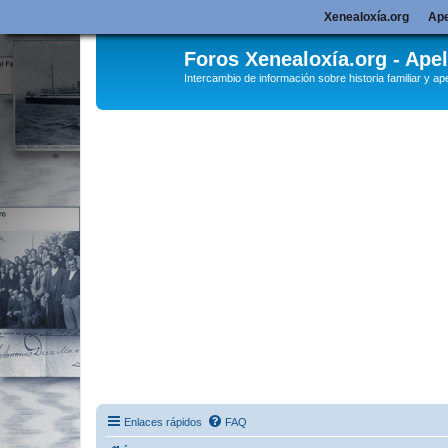
Xenealoxía.org
Ape
Foros Xenealoxía.org - Apel
Intercambio de información sobre historia familiar y ape
Enlaces rápidos
FAQ