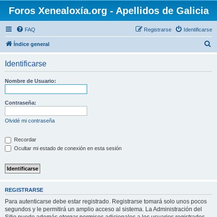
Foros Xenealoxía.org - Apellidos de Galicia
FAQ
Registrarse
Identificarse
B
Índice general
u
Identificarse
s
c
Nombre de Usuario:
a
r
Contraseña:
Olvidé mi contraseña
Recordar
Ocultar mi estado de conexión en esta sesión
REGISTRARSE
Para autenticarse debe estar registrado. Registrarse tomará solo unos pocos
segundos y le permitirá un amplio acceso al sistema. La Administración del
Sitio puede además otorgar permisos adicionales a los usuarios registrados.