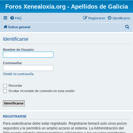
Foros Xenealoxía.org - Apellidos de Galicia
FAQ
Registrarse
Identificarse
B
Índice general
u
Identificarse
s
c
Nombre de Usuario:
a
r
Contraseña:
Olvidé mi contraseña
Recordar
Ocultar mi estado de conexión en esta sesión
REGISTRARSE
Para autenticarse debe estar registrado. Registrarse tomará solo unos pocos
segundos y le permitirá un amplio acceso al sistema. La Administración del
Sitio puede además otorgar permisos adicionales a los usuarios registrados.