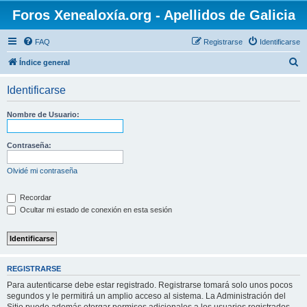
Foros Xenealoxía.org - Apellidos de Galicia
FAQ
Registrarse
Identificarse
B
Índice general
u
Identificarse
s
c
Nombre de Usuario:
a
r
Contraseña:
Olvidé mi contraseña
Recordar
Ocultar mi estado de conexión en esta sesión
REGISTRARSE
Para autenticarse debe estar registrado. Registrarse tomará solo unos pocos
segundos y le permitirá un amplio acceso al sistema. La Administración del
Sitio puede además otorgar permisos adicionales a los usuarios registrados.