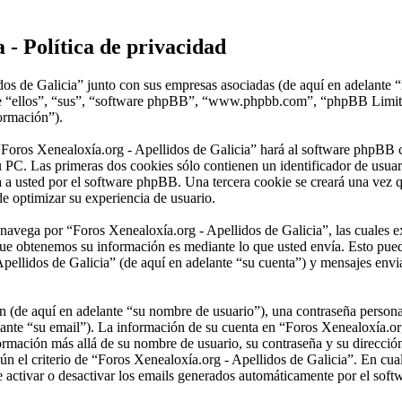
 - Política de privacidad
dos de Galicia” junto con sus empresas asociadas (de aquí en adelante 
lante “ellos”, “sus”, “software phpBB”, “www.phpbb.com”, “phpBB Lim
formación”).
“Foros Xenealoxía.org - Apellidos de Galicia” hará al software phpBB 
 PC. Las primeras dos cookies sólo contienen un identificador de usuari
a a usted por el software phpBB. Una tercera cookie se creará una vez
de optimizar su experiencia de usuario.
vega por “Foros Xenealoxía.org - Apellidos de Galicia”, las cuales ex
ue obtenemos su información es mediante lo que usted envía. Esto pued
pellidos de Galicia” (de aquí en adelante “su cuenta”) y mensajes envia
(de aquí en adelante “su nombre de usuario”), una contraseña personal 
lante “su email”). La información de su cuenta en “Foros Xenealoxía.org
nformación más allá de su nombre de usuario, su contraseña y su direcci
egún el criterio de “Foros Xenealoxía.org - Apellidos de Galicia”. En cua
e activar o desactivar los emails generados automáticamente por el sof