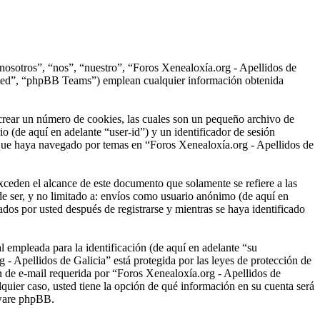
“nosotros”, “nos”, “nuestro”, “Foros Xenealoxía.org - Apellidos de
ited”, “phpBB Teams”) emplean cualquier información obtenida
crear un número de cookies, las cuales son un pequeño archivo de
o (de aquí en adelante “user-id”) y un identificador de sesión
 que haya navegado por temas en “Foros Xenealoxía.org - Apellidos de
ceden el alcance de este documento que solamente se refiere a las
e ser, y no limitado a: envíos como usuario anónimo (de aquí en
dos por usted después de registrarse y mientras se haya identificado
empleada para la identificación (de aquí en adelante “su
 - Apellidos de Galicia” está protegida por las leyes de protección de
ón de e-mail requerida por “Foros Xenealoxía.org - Apellidos de
lquier caso, usted tiene la opción de qué información en su cuenta será
tware phpBB.