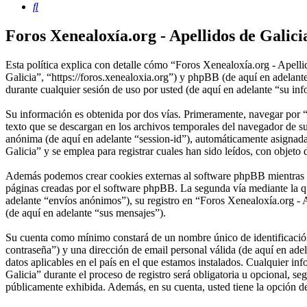
Buscar
Foros Xenealoxía.org - Apellidos de Galicia
Esta política explica con detalle cómo “Foros Xenealoxía.org - Apelli
Galicia”, “https://foros.xenealoxia.org”) y phpBB (de aquí en ade
durante cualquier sesión de uso por usted (de aquí en adelante “su in
Su información es obtenida por dos vías. Primeramente, navegar por 
texto que se descargan en los archivos temporales del navegador de su
anónima (de aquí en adelante “session-id”), automáticamente asignad
Galicia” y se emplea para registrar cuales han sido leídos, con objeto 
Además podemos crear cookies externas al software phpBB mientras na
páginas creadas por el software phpBB. La segunda vía mediante la q
adelante “envíos anónimos”), su registro en “Foros Xenealoxía.org - A
(de aquí en adelante “sus mensajes”).
Su cuenta como mínimo constará de un nombre único de identificación 
contraseña”) y una dirección de email personal válida (de aquí en ade
datos aplicables en el país en el que estamos instalados. Cualquier i
Galicia” durante el proceso de registro será obligatoria u opcional, s
públicamente exhibida. Además, en su cuenta, usted tiene la opción d