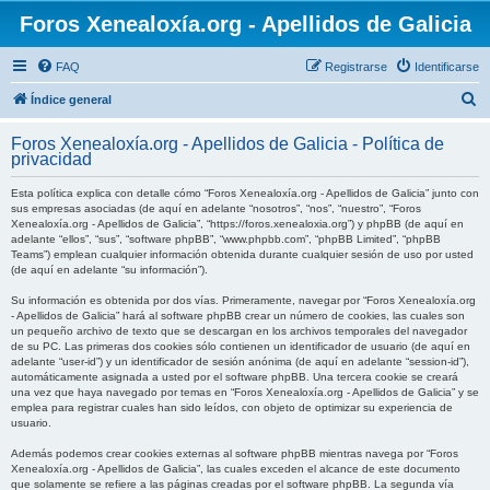
Foros Xenealoxía.org - Apellidos de Galicia
FAQ
Registrarse
Identificarse
B
Índice general
u
Foros Xenealoxía.org - Apellidos de Galicia - Política de
s
privacidad
c
Esta política explica con detalle cómo “Foros Xenealoxía.org - Apellidos de Galicia” junto con
a
sus empresas asociadas (de aquí en adelante “nosotros”, “nos”, “nuestro”, “Foros
Xenealoxía.org - Apellidos de Galicia”, “https://foros.xenealoxia.org”) y phpBB (de aquí en
r
adelante “ellos”, “sus”, “software phpBB”, “www.phpbb.com”, “phpBB Limited”, “phpBB
Teams”) emplean cualquier información obtenida durante cualquier sesión de uso por usted
(de aquí en adelante “su información”).
Su información es obtenida por dos vías. Primeramente, navegar por “Foros Xenealoxía.org
- Apellidos de Galicia” hará al software phpBB crear un número de cookies, las cuales son
un pequeño archivo de texto que se descargan en los archivos temporales del navegador
de su PC. Las primeras dos cookies sólo contienen un identificador de usuario (de aquí en
adelante “user-id”) y un identificador de sesión anónima (de aquí en adelante “session-id”),
automáticamente asignada a usted por el software phpBB. Una tercera cookie se creará
una vez que haya navegado por temas en “Foros Xenealoxía.org - Apellidos de Galicia” y se
emplea para registrar cuales han sido leídos, con objeto de optimizar su experiencia de
usuario.
Además podemos crear cookies externas al software phpBB mientras navega por “Foros
Xenealoxía.org - Apellidos de Galicia”, las cuales exceden el alcance de este documento
que solamente se refiere a las páginas creadas por el software phpBB. La segunda vía