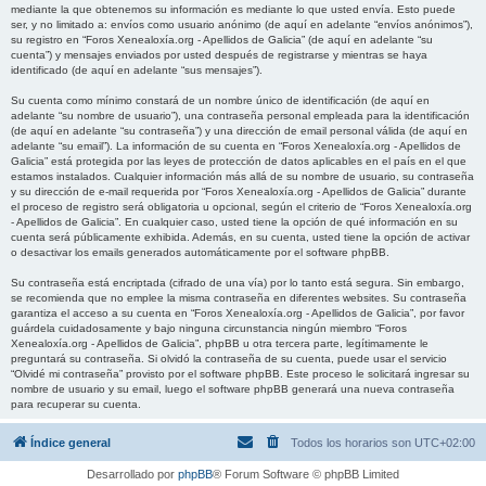
mediante la que obtenemos su información es mediante lo que usted envía. Esto puede
ser, y no limitado a: envíos como usuario anónimo (de aquí en adelante “envíos anónimos”),
su registro en “Foros Xenealoxía.org - Apellidos de Galicia” (de aquí en adelante “su
cuenta”) y mensajes enviados por usted después de registrarse y mientras se haya
identificado (de aquí en adelante “sus mensajes”).
Su cuenta como mínimo constará de un nombre único de identificación (de aquí en
adelante “su nombre de usuario”), una contraseña personal empleada para la identificación
(de aquí en adelante “su contraseña”) y una dirección de email personal válida (de aquí en
adelante “su email”). La información de su cuenta en “Foros Xenealoxía.org - Apellidos de
Galicia” está protegida por las leyes de protección de datos aplicables en el país en el que
estamos instalados. Cualquier información más allá de su nombre de usuario, su contraseña
y su dirección de e-mail requerida por “Foros Xenealoxía.org - Apellidos de Galicia” durante
el proceso de registro será obligatoria u opcional, según el criterio de “Foros Xenealoxía.org
- Apellidos de Galicia”. En cualquier caso, usted tiene la opción de qué información en su
cuenta será públicamente exhibida. Además, en su cuenta, usted tiene la opción de activar
o desactivar los emails generados automáticamente por el software phpBB.
Su contraseña está encriptada (cifrado de una vía) por lo tanto está segura. Sin embargo,
se recomienda que no emplee la misma contraseña en diferentes websites. Su contraseña
garantiza el acceso a su cuenta en “Foros Xenealoxía.org - Apellidos de Galicia”, por favor
guárdela cuidadosamente y bajo ninguna circunstancia ningún miembro “Foros
Xenealoxía.org - Apellidos de Galicia”, phpBB u otra tercera parte, legítimamente le
preguntará su contraseña. Si olvidó la contraseña de su cuenta, puede usar el servicio
“Olvidé mi contraseña” provisto por el software phpBB. Este proceso le solicitará ingresar su
nombre de usuario y su email, luego el software phpBB generará una nueva contraseña
para recuperar su cuenta.
Índice general
Todos los horarios son
UTC+02:00
Desarrollado por
phpBB
® Forum Software © phpBB Limited