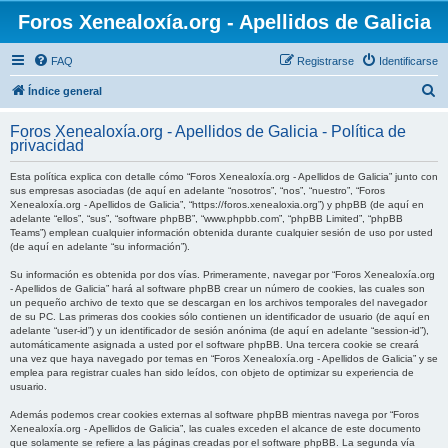
Foros Xenealoxía.org - Apellidos de Galicia
FAQ
Registrarse
Identificarse
B
Índice general
u
Foros Xenealoxía.org - Apellidos de Galicia - Política de
s
privacidad
c
Esta política explica con detalle cómo “Foros Xenealoxía.org - Apellidos de Galicia” junto con
a
sus empresas asociadas (de aquí en adelante “nosotros”, “nos”, “nuestro”, “Foros
Xenealoxía.org - Apellidos de Galicia”, “https://foros.xenealoxia.org”) y phpBB (de aquí en
r
adelante “ellos”, “sus”, “software phpBB”, “www.phpbb.com”, “phpBB Limited”, “phpBB
Teams”) emplean cualquier información obtenida durante cualquier sesión de uso por usted
(de aquí en adelante “su información”).
Su información es obtenida por dos vías. Primeramente, navegar por “Foros Xenealoxía.org
- Apellidos de Galicia” hará al software phpBB crear un número de cookies, las cuales son
un pequeño archivo de texto que se descargan en los archivos temporales del navegador
de su PC. Las primeras dos cookies sólo contienen un identificador de usuario (de aquí en
adelante “user-id”) y un identificador de sesión anónima (de aquí en adelante “session-id”),
automáticamente asignada a usted por el software phpBB. Una tercera cookie se creará
una vez que haya navegado por temas en “Foros Xenealoxía.org - Apellidos de Galicia” y se
emplea para registrar cuales han sido leídos, con objeto de optimizar su experiencia de
usuario.
Además podemos crear cookies externas al software phpBB mientras navega por “Foros
Xenealoxía.org - Apellidos de Galicia”, las cuales exceden el alcance de este documento
que solamente se refiere a las páginas creadas por el software phpBB. La segunda vía