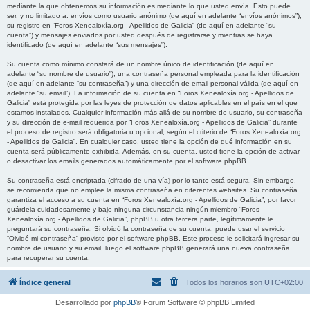
mediante la que obtenemos su información es mediante lo que usted envía. Esto puede
ser, y no limitado a: envíos como usuario anónimo (de aquí en adelante “envíos anónimos”),
su registro en “Foros Xenealoxía.org - Apellidos de Galicia” (de aquí en adelante “su
cuenta”) y mensajes enviados por usted después de registrarse y mientras se haya
identificado (de aquí en adelante “sus mensajes”).
Su cuenta como mínimo constará de un nombre único de identificación (de aquí en
adelante “su nombre de usuario”), una contraseña personal empleada para la identificación
(de aquí en adelante “su contraseña”) y una dirección de email personal válida (de aquí en
adelante “su email”). La información de su cuenta en “Foros Xenealoxía.org - Apellidos de
Galicia” está protegida por las leyes de protección de datos aplicables en el país en el que
estamos instalados. Cualquier información más allá de su nombre de usuario, su contraseña
y su dirección de e-mail requerida por “Foros Xenealoxía.org - Apellidos de Galicia” durante
el proceso de registro será obligatoria u opcional, según el criterio de “Foros Xenealoxía.org
- Apellidos de Galicia”. En cualquier caso, usted tiene la opción de qué información en su
cuenta será públicamente exhibida. Además, en su cuenta, usted tiene la opción de activar
o desactivar los emails generados automáticamente por el software phpBB.
Su contraseña está encriptada (cifrado de una vía) por lo tanto está segura. Sin embargo,
se recomienda que no emplee la misma contraseña en diferentes websites. Su contraseña
garantiza el acceso a su cuenta en “Foros Xenealoxía.org - Apellidos de Galicia”, por favor
guárdela cuidadosamente y bajo ninguna circunstancia ningún miembro “Foros
Xenealoxía.org - Apellidos de Galicia”, phpBB u otra tercera parte, legítimamente le
preguntará su contraseña. Si olvidó la contraseña de su cuenta, puede usar el servicio
“Olvidé mi contraseña” provisto por el software phpBB. Este proceso le solicitará ingresar su
nombre de usuario y su email, luego el software phpBB generará una nueva contraseña
para recuperar su cuenta.
Índice general
Todos los horarios son
UTC+02:00
Desarrollado por
phpBB
® Forum Software © phpBB Limited