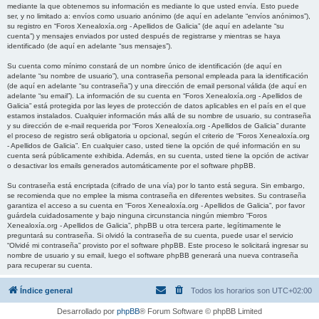
mediante la que obtenemos su información es mediante lo que usted envía. Esto puede
ser, y no limitado a: envíos como usuario anónimo (de aquí en adelante “envíos anónimos”),
su registro en “Foros Xenealoxía.org - Apellidos de Galicia” (de aquí en adelante “su
cuenta”) y mensajes enviados por usted después de registrarse y mientras se haya
identificado (de aquí en adelante “sus mensajes”).
Su cuenta como mínimo constará de un nombre único de identificación (de aquí en
adelante “su nombre de usuario”), una contraseña personal empleada para la identificación
(de aquí en adelante “su contraseña”) y una dirección de email personal válida (de aquí en
adelante “su email”). La información de su cuenta en “Foros Xenealoxía.org - Apellidos de
Galicia” está protegida por las leyes de protección de datos aplicables en el país en el que
estamos instalados. Cualquier información más allá de su nombre de usuario, su contraseña
y su dirección de e-mail requerida por “Foros Xenealoxía.org - Apellidos de Galicia” durante
el proceso de registro será obligatoria u opcional, según el criterio de “Foros Xenealoxía.org
- Apellidos de Galicia”. En cualquier caso, usted tiene la opción de qué información en su
cuenta será públicamente exhibida. Además, en su cuenta, usted tiene la opción de activar
o desactivar los emails generados automáticamente por el software phpBB.
Su contraseña está encriptada (cifrado de una vía) por lo tanto está segura. Sin embargo,
se recomienda que no emplee la misma contraseña en diferentes websites. Su contraseña
garantiza el acceso a su cuenta en “Foros Xenealoxía.org - Apellidos de Galicia”, por favor
guárdela cuidadosamente y bajo ninguna circunstancia ningún miembro “Foros
Xenealoxía.org - Apellidos de Galicia”, phpBB u otra tercera parte, legítimamente le
preguntará su contraseña. Si olvidó la contraseña de su cuenta, puede usar el servicio
“Olvidé mi contraseña” provisto por el software phpBB. Este proceso le solicitará ingresar su
nombre de usuario y su email, luego el software phpBB generará una nueva contraseña
para recuperar su cuenta.
Índice general
Todos los horarios son
UTC+02:00
Desarrollado por
phpBB
® Forum Software © phpBB Limited