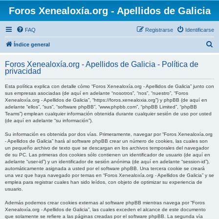
Foros Xenealoxía.org - Apellidos de Galicia
FAQ
Registrarse
Identificarse
B
Índice general
u
Foros Xenealoxía.org - Apellidos de Galicia - Política de
s
privacidad
c
Esta política explica con detalle cómo “Foros Xenealoxía.org - Apellidos de Galicia” junto con
a
sus empresas asociadas (de aquí en adelante “nosotros”, “nos”, “nuestro”, “Foros
Xenealoxía.org - Apellidos de Galicia”, “https://foros.xenealoxia.org”) y phpBB (de aquí en
r
adelante “ellos”, “sus”, “software phpBB”, “www.phpbb.com”, “phpBB Limited”, “phpBB
Teams”) emplean cualquier información obtenida durante cualquier sesión de uso por usted
(de aquí en adelante “su información”).
Su información es obtenida por dos vías. Primeramente, navegar por “Foros Xenealoxía.org
- Apellidos de Galicia” hará al software phpBB crear un número de cookies, las cuales son
un pequeño archivo de texto que se descargan en los archivos temporales del navegador
de su PC. Las primeras dos cookies sólo contienen un identificador de usuario (de aquí en
adelante “user-id”) y un identificador de sesión anónima (de aquí en adelante “session-id”),
automáticamente asignada a usted por el software phpBB. Una tercera cookie se creará
una vez que haya navegado por temas en “Foros Xenealoxía.org - Apellidos de Galicia” y se
emplea para registrar cuales han sido leídos, con objeto de optimizar su experiencia de
usuario.
Además podemos crear cookies externas al software phpBB mientras navega por “Foros
Xenealoxía.org - Apellidos de Galicia”, las cuales exceden el alcance de este documento
que solamente se refiere a las páginas creadas por el software phpBB. La segunda vía