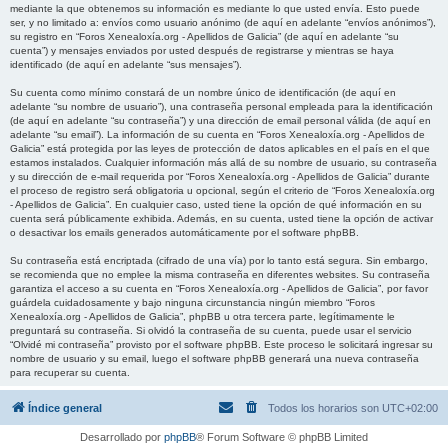
mediante la que obtenemos su información es mediante lo que usted envía. Esto puede
ser, y no limitado a: envíos como usuario anónimo (de aquí en adelante “envíos anónimos”),
su registro en “Foros Xenealoxía.org - Apellidos de Galicia” (de aquí en adelante “su
cuenta”) y mensajes enviados por usted después de registrarse y mientras se haya
identificado (de aquí en adelante “sus mensajes”).
Su cuenta como mínimo constará de un nombre único de identificación (de aquí en
adelante “su nombre de usuario”), una contraseña personal empleada para la identificación
(de aquí en adelante “su contraseña”) y una dirección de email personal válida (de aquí en
adelante “su email”). La información de su cuenta en “Foros Xenealoxía.org - Apellidos de
Galicia” está protegida por las leyes de protección de datos aplicables en el país en el que
estamos instalados. Cualquier información más allá de su nombre de usuario, su contraseña
y su dirección de e-mail requerida por “Foros Xenealoxía.org - Apellidos de Galicia” durante
el proceso de registro será obligatoria u opcional, según el criterio de “Foros Xenealoxía.org
- Apellidos de Galicia”. En cualquier caso, usted tiene la opción de qué información en su
cuenta será públicamente exhibida. Además, en su cuenta, usted tiene la opción de activar
o desactivar los emails generados automáticamente por el software phpBB.
Su contraseña está encriptada (cifrado de una vía) por lo tanto está segura. Sin embargo,
se recomienda que no emplee la misma contraseña en diferentes websites. Su contraseña
garantiza el acceso a su cuenta en “Foros Xenealoxía.org - Apellidos de Galicia”, por favor
guárdela cuidadosamente y bajo ninguna circunstancia ningún miembro “Foros
Xenealoxía.org - Apellidos de Galicia”, phpBB u otra tercera parte, legítimamente le
preguntará su contraseña. Si olvidó la contraseña de su cuenta, puede usar el servicio
“Olvidé mi contraseña” provisto por el software phpBB. Este proceso le solicitará ingresar su
nombre de usuario y su email, luego el software phpBB generará una nueva contraseña
para recuperar su cuenta.
Índice general
Todos los horarios son
UTC+02:00
Desarrollado por
phpBB
® Forum Software © phpBB Limited