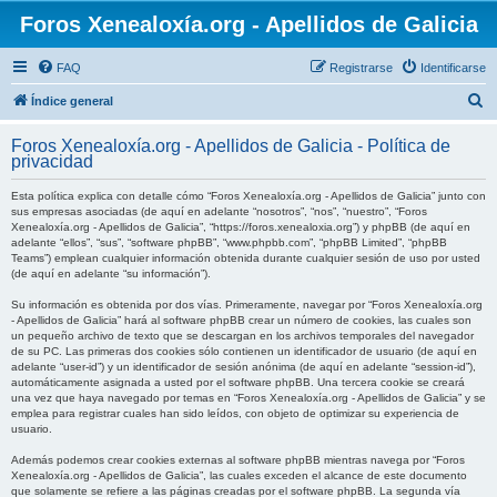
Foros Xenealoxía.org - Apellidos de Galicia
FAQ
Registrarse
Identificarse
B
Índice general
u
Foros Xenealoxía.org - Apellidos de Galicia - Política de
s
privacidad
c
Esta política explica con detalle cómo “Foros Xenealoxía.org - Apellidos de Galicia” junto con
a
sus empresas asociadas (de aquí en adelante “nosotros”, “nos”, “nuestro”, “Foros
Xenealoxía.org - Apellidos de Galicia”, “https://foros.xenealoxia.org”) y phpBB (de aquí en
r
adelante “ellos”, “sus”, “software phpBB”, “www.phpbb.com”, “phpBB Limited”, “phpBB
Teams”) emplean cualquier información obtenida durante cualquier sesión de uso por usted
(de aquí en adelante “su información”).
Su información es obtenida por dos vías. Primeramente, navegar por “Foros Xenealoxía.org
- Apellidos de Galicia” hará al software phpBB crear un número de cookies, las cuales son
un pequeño archivo de texto que se descargan en los archivos temporales del navegador
de su PC. Las primeras dos cookies sólo contienen un identificador de usuario (de aquí en
adelante “user-id”) y un identificador de sesión anónima (de aquí en adelante “session-id”),
automáticamente asignada a usted por el software phpBB. Una tercera cookie se creará
una vez que haya navegado por temas en “Foros Xenealoxía.org - Apellidos de Galicia” y se
emplea para registrar cuales han sido leídos, con objeto de optimizar su experiencia de
usuario.
Además podemos crear cookies externas al software phpBB mientras navega por “Foros
Xenealoxía.org - Apellidos de Galicia”, las cuales exceden el alcance de este documento
que solamente se refiere a las páginas creadas por el software phpBB. La segunda vía