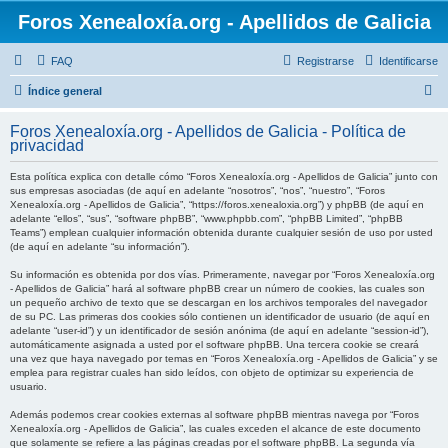
Foros Xenealoxía.org - Apellidos de Galicia
FAQ
Registrarse
Identificarse
B
Índice general
u
Foros Xenealoxía.org - Apellidos de Galicia - Política de
s
privacidad
c
Esta política explica con detalle cómo “Foros Xenealoxía.org - Apellidos de Galicia” junto con
a
sus empresas asociadas (de aquí en adelante “nosotros”, “nos”, “nuestro”, “Foros
Xenealoxía.org - Apellidos de Galicia”, “https://foros.xenealoxia.org”) y phpBB (de aquí en
r
adelante “ellos”, “sus”, “software phpBB”, “www.phpbb.com”, “phpBB Limited”, “phpBB
Teams”) emplean cualquier información obtenida durante cualquier sesión de uso por usted
(de aquí en adelante “su información”).
Su información es obtenida por dos vías. Primeramente, navegar por “Foros Xenealoxía.org
- Apellidos de Galicia” hará al software phpBB crear un número de cookies, las cuales son
un pequeño archivo de texto que se descargan en los archivos temporales del navegador
de su PC. Las primeras dos cookies sólo contienen un identificador de usuario (de aquí en
adelante “user-id”) y un identificador de sesión anónima (de aquí en adelante “session-id”),
automáticamente asignada a usted por el software phpBB. Una tercera cookie se creará
una vez que haya navegado por temas en “Foros Xenealoxía.org - Apellidos de Galicia” y se
emplea para registrar cuales han sido leídos, con objeto de optimizar su experiencia de
usuario.
Además podemos crear cookies externas al software phpBB mientras navega por “Foros
Xenealoxía.org - Apellidos de Galicia”, las cuales exceden el alcance de este documento
que solamente se refiere a las páginas creadas por el software phpBB. La segunda vía