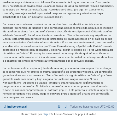
mediante la que obtenemos su información es mediante lo que usted envía. Esto puede
ser, y no limitado a: envíos como usuario anónimo (de aquí en adelante “envíos anónimos”),
su registro en “Foros Xenealoxía.org - Apellidos de Galicia” (de aquí en adelante “su
cuenta”) y mensajes enviados por usted después de registrarse y mientras se haya
identificado (de aquí en adelante “sus mensajes”).
Su cuenta como mínimo constará de un nombre único de identificación (de aquí en
adelante “su nombre de usuario”), una contraseña personal empleada para la identificación
(de aquí en adelante “su contraseña”) y una dirección de email personal válida (de aquí en
adelante “su email”). La información de su cuenta en “Foros Xenealoxía.org - Apellidos de
Galicia” está protegida por las leyes de protección de datos aplicables en el país en el que
estamos instalados. Cualquier información más allá de su nombre de usuario, su contraseña
y su dirección de e-mail requerida por “Foros Xenealoxía.org - Apellidos de Galicia” durante
el proceso de registro será obligatoria u opcional, según el criterio de “Foros Xenealoxía.org
- Apellidos de Galicia”. En cualquier caso, usted tiene la opción de qué información en su
cuenta será públicamente exhibida. Además, en su cuenta, usted tiene la opción de activar
o desactivar los emails generados automáticamente por el software phpBB.
Su contraseña está encriptada (cifrado de una vía) por lo tanto está segura. Sin embargo,
se recomienda que no emplee la misma contraseña en diferentes websites. Su contraseña
garantiza el acceso a su cuenta en “Foros Xenealoxía.org - Apellidos de Galicia”, por favor
guárdela cuidadosamente y bajo ninguna circunstancia ningún miembro “Foros
Xenealoxía.org - Apellidos de Galicia”, phpBB u otra tercera parte, legítimamente le
preguntará su contraseña. Si olvidó la contraseña de su cuenta, puede usar el servicio
“Olvidé mi contraseña” provisto por el software phpBB. Este proceso le solicitará ingresar su
nombre de usuario y su email, luego el software phpBB generará una nueva contraseña
para recuperar su cuenta.
Índice general
Todos los horarios son
UTC+02:00
Desarrollado por
phpBB
® Forum Software © phpBB Limited