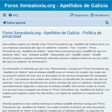
Foros Xenealoxía.org - Apellidos de Galicia
FAQ
Registrarse
Identificarse
B
Índice general
u
Foros Xenealoxía.org - Apellidos de Galicia - Política de
s
privacidad
c
Esta política explica con detalle cómo “Foros Xenealoxía.org - Apellidos de Galicia” junto con
a
sus empresas asociadas (de aquí en adelante “nosotros”, “nos”, “nuestro”, “Foros
Xenealoxía.org - Apellidos de Galicia”, “https://foros.xenealoxia.org”) y phpBB (de aquí en
r
adelante “ellos”, “sus”, “software phpBB”, “www.phpbb.com”, “phpBB Limited”, “phpBB
Teams”) emplean cualquier información obtenida durante cualquier sesión de uso por usted
(de aquí en adelante “su información”).
Su información es obtenida por dos vías. Primeramente, navegar por “Foros Xenealoxía.org
- Apellidos de Galicia” hará al software phpBB crear un número de cookies, las cuales son
un pequeño archivo de texto que se descargan en los archivos temporales del navegador
de su PC. Las primeras dos cookies sólo contienen un identificador de usuario (de aquí en
adelante “user-id”) y un identificador de sesión anónima (de aquí en adelante “session-id”),
automáticamente asignada a usted por el software phpBB. Una tercera cookie se creará
una vez que haya navegado por temas en “Foros Xenealoxía.org - Apellidos de Galicia” y se
emplea para registrar cuales han sido leídos, con objeto de optimizar su experiencia de
usuario.
Además podemos crear cookies externas al software phpBB mientras navega por “Foros
Xenealoxía.org - Apellidos de Galicia”, las cuales exceden el alcance de este documento
que solamente se refiere a las páginas creadas por el software phpBB. La segunda vía