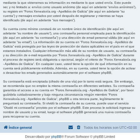
mediante la que obtenemos su información es mediante lo que usted envía. Esto puede
ser, y no limitado a: envíos como usuario anónimo (de aquí en adelante “envíos anónimos”),
su registro en “Foros Xenealoxía.org - Apellidos de Galicia” (de aquí en adelante “su
cuenta”) y mensajes enviados por usted después de registrarse y mientras se haya
identificado (de aquí en adelante “sus mensajes”).
Su cuenta como mínimo constará de un nombre único de identificación (de aquí en
adelante “su nombre de usuario”), una contraseña personal empleada para la identificación
(de aquí en adelante “su contraseña”) y una dirección de email personal válida (de aquí en
adelante “su email”). La información de su cuenta en “Foros Xenealoxía.org - Apellidos de
Galicia” está protegida por las leyes de protección de datos aplicables en el país en el que
estamos instalados. Cualquier información más allá de su nombre de usuario, su contraseña
y su dirección de e-mail requerida por “Foros Xenealoxía.org - Apellidos de Galicia” durante
el proceso de registro será obligatoria u opcional, según el criterio de “Foros Xenealoxía.org
- Apellidos de Galicia”. En cualquier caso, usted tiene la opción de qué información en su
cuenta será públicamente exhibida. Además, en su cuenta, usted tiene la opción de activar
o desactivar los emails generados automáticamente por el software phpBB.
Su contraseña está encriptada (cifrado de una vía) por lo tanto está segura. Sin embargo,
se recomienda que no emplee la misma contraseña en diferentes websites. Su contraseña
garantiza el acceso a su cuenta en “Foros Xenealoxía.org - Apellidos de Galicia”, por favor
guárdela cuidadosamente y bajo ninguna circunstancia ningún miembro “Foros
Xenealoxía.org - Apellidos de Galicia”, phpBB u otra tercera parte, legítimamente le
preguntará su contraseña. Si olvidó la contraseña de su cuenta, puede usar el servicio
“Olvidé mi contraseña” provisto por el software phpBB. Este proceso le solicitará ingresar su
nombre de usuario y su email, luego el software phpBB generará una nueva contraseña
para recuperar su cuenta.
Índice general
Todos los horarios son
UTC+02:00
Desarrollado por
phpBB
® Forum Software © phpBB Limited