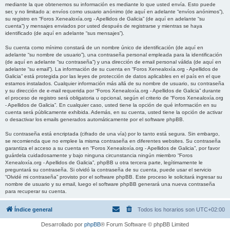
mediante la que obtenemos su información es mediante lo que usted envía. Esto puede
ser, y no limitado a: envíos como usuario anónimo (de aquí en adelante “envíos anónimos”),
su registro en “Foros Xenealoxía.org - Apellidos de Galicia” (de aquí en adelante “su
cuenta”) y mensajes enviados por usted después de registrarse y mientras se haya
identificado (de aquí en adelante “sus mensajes”).
Su cuenta como mínimo constará de un nombre único de identificación (de aquí en
adelante “su nombre de usuario”), una contraseña personal empleada para la identificación
(de aquí en adelante “su contraseña”) y una dirección de email personal válida (de aquí en
adelante “su email”). La información de su cuenta en “Foros Xenealoxía.org - Apellidos de
Galicia” está protegida por las leyes de protección de datos aplicables en el país en el que
estamos instalados. Cualquier información más allá de su nombre de usuario, su contraseña
y su dirección de e-mail requerida por “Foros Xenealoxía.org - Apellidos de Galicia” durante
el proceso de registro será obligatoria u opcional, según el criterio de “Foros Xenealoxía.org
- Apellidos de Galicia”. En cualquier caso, usted tiene la opción de qué información en su
cuenta será públicamente exhibida. Además, en su cuenta, usted tiene la opción de activar
o desactivar los emails generados automáticamente por el software phpBB.
Su contraseña está encriptada (cifrado de una vía) por lo tanto está segura. Sin embargo,
se recomienda que no emplee la misma contraseña en diferentes websites. Su contraseña
garantiza el acceso a su cuenta en “Foros Xenealoxía.org - Apellidos de Galicia”, por favor
guárdela cuidadosamente y bajo ninguna circunstancia ningún miembro “Foros
Xenealoxía.org - Apellidos de Galicia”, phpBB u otra tercera parte, legítimamente le
preguntará su contraseña. Si olvidó la contraseña de su cuenta, puede usar el servicio
“Olvidé mi contraseña” provisto por el software phpBB. Este proceso le solicitará ingresar su
nombre de usuario y su email, luego el software phpBB generará una nueva contraseña
para recuperar su cuenta.
Índice general
Todos los horarios son
UTC+02:00
Desarrollado por
phpBB
® Forum Software © phpBB Limited