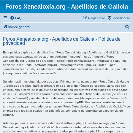
Foros Xenealoxía.org - Apellidos de Galicia
FAQ
Registrarse
Identificarse
B
Índice general
u
Foros Xenealoxía.org - Apellidos de Galicia - Política de
s
privacidad
c
Esta política explica con detalle cómo “Foros Xenealoxía.org - Apellidos de Galicia” junto con
a
sus empresas asociadas (de aquí en adelante “nosotros”, “nos”, “nuestro”, “Foros
Xenealoxía.org - Apellidos de Galicia”, “https://foros.xenealoxia.org”) y phpBB (de aquí en
r
adelante “ellos”, “sus”, “software phpBB”, “www.phpbb.com”, “phpBB Limited”, “phpBB
Teams”) emplean cualquier información obtenida durante cualquier sesión de uso por usted
(de aquí en adelante “su información”).
Su información es obtenida por dos vías. Primeramente, navegar por “Foros Xenealoxía.org
- Apellidos de Galicia” hará al software phpBB crear un número de cookies, las cuales son
un pequeño archivo de texto que se descargan en los archivos temporales del navegador
de su PC. Las primeras dos cookies sólo contienen un identificador de usuario (de aquí en
adelante “user-id”) y un identificador de sesión anónima (de aquí en adelante “session-id”),
automáticamente asignada a usted por el software phpBB. Una tercera cookie se creará
una vez que haya navegado por temas en “Foros Xenealoxía.org - Apellidos de Galicia” y se
emplea para registrar cuales han sido leídos, con objeto de optimizar su experiencia de
usuario.
Además podemos crear cookies externas al software phpBB mientras navega por “Foros
Xenealoxía.org - Apellidos de Galicia”, las cuales exceden el alcance de este documento
que solamente se refiere a las páginas creadas por el software phpBB. La segunda vía