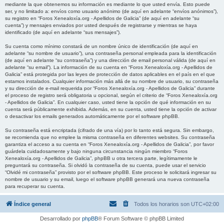
mediante la que obtenemos su información es mediante lo que usted envía. Esto puede
ser, y no limitado a: envíos como usuario anónimo (de aquí en adelante “envíos anónimos”),
su registro en “Foros Xenealoxía.org - Apellidos de Galicia” (de aquí en adelante “su
cuenta”) y mensajes enviados por usted después de registrarse y mientras se haya
identificado (de aquí en adelante “sus mensajes”).
Su cuenta como mínimo constará de un nombre único de identificación (de aquí en
adelante “su nombre de usuario”), una contraseña personal empleada para la identificación
(de aquí en adelante “su contraseña”) y una dirección de email personal válida (de aquí en
adelante “su email”). La información de su cuenta en “Foros Xenealoxía.org - Apellidos de
Galicia” está protegida por las leyes de protección de datos aplicables en el país en el que
estamos instalados. Cualquier información más allá de su nombre de usuario, su contraseña
y su dirección de e-mail requerida por “Foros Xenealoxía.org - Apellidos de Galicia” durante
el proceso de registro será obligatoria u opcional, según el criterio de “Foros Xenealoxía.org
- Apellidos de Galicia”. En cualquier caso, usted tiene la opción de qué información en su
cuenta será públicamente exhibida. Además, en su cuenta, usted tiene la opción de activar
o desactivar los emails generados automáticamente por el software phpBB.
Su contraseña está encriptada (cifrado de una vía) por lo tanto está segura. Sin embargo,
se recomienda que no emplee la misma contraseña en diferentes websites. Su contraseña
garantiza el acceso a su cuenta en “Foros Xenealoxía.org - Apellidos de Galicia”, por favor
guárdela cuidadosamente y bajo ninguna circunstancia ningún miembro “Foros
Xenealoxía.org - Apellidos de Galicia”, phpBB u otra tercera parte, legítimamente le
preguntará su contraseña. Si olvidó la contraseña de su cuenta, puede usar el servicio
“Olvidé mi contraseña” provisto por el software phpBB. Este proceso le solicitará ingresar su
nombre de usuario y su email, luego el software phpBB generará una nueva contraseña
para recuperar su cuenta.
Índice general
Todos los horarios son
UTC+02:00
Desarrollado por
phpBB
® Forum Software © phpBB Limited