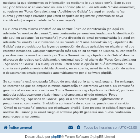
mediante la que obtenemos su información es mediante lo que usted envía. Esto puede
ser, y no limitado a: envíos como usuario anónimo (de aquí en adelante “envíos anónimos”),
su registro en “Foros Xenealoxía.org - Apellidos de Galicia” (de aquí en adelante “su
cuenta”) y mensajes enviados por usted después de registrarse y mientras se haya
identificado (de aquí en adelante “sus mensajes”).
Su cuenta como mínimo constará de un nombre único de identificación (de aquí en
adelante “su nombre de usuario”), una contraseña personal empleada para la identificación
(de aquí en adelante “su contraseña”) y una dirección de email personal válida (de aquí en
adelante “su email”). La información de su cuenta en “Foros Xenealoxía.org - Apellidos de
Galicia” está protegida por las leyes de protección de datos aplicables en el país en el que
estamos instalados. Cualquier información más allá de su nombre de usuario, su contraseña
y su dirección de e-mail requerida por “Foros Xenealoxía.org - Apellidos de Galicia” durante
el proceso de registro será obligatoria u opcional, según el criterio de “Foros Xenealoxía.org
- Apellidos de Galicia”. En cualquier caso, usted tiene la opción de qué información en su
cuenta será públicamente exhibida. Además, en su cuenta, usted tiene la opción de activar
o desactivar los emails generados automáticamente por el software phpBB.
Su contraseña está encriptada (cifrado de una vía) por lo tanto está segura. Sin embargo,
se recomienda que no emplee la misma contraseña en diferentes websites. Su contraseña
garantiza el acceso a su cuenta en “Foros Xenealoxía.org - Apellidos de Galicia”, por favor
guárdela cuidadosamente y bajo ninguna circunstancia ningún miembro “Foros
Xenealoxía.org - Apellidos de Galicia”, phpBB u otra tercera parte, legítimamente le
preguntará su contraseña. Si olvidó la contraseña de su cuenta, puede usar el servicio
“Olvidé mi contraseña” provisto por el software phpBB. Este proceso le solicitará ingresar su
nombre de usuario y su email, luego el software phpBB generará una nueva contraseña
para recuperar su cuenta.
Índice general
Todos los horarios son
UTC+02:00
Desarrollado por
phpBB
® Forum Software © phpBB Limited