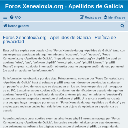
Foros Xenealoxía.org - Apellidos de Galicia
FAQ
Registrarse
Identificarse
B
Índice general
u
Foros Xenealoxía.org - Apellidos de Galicia - Política de
s
privacidad
c
Esta política explica con detalle cómo “Foros Xenealoxía.org - Apellidos de Galicia” junto con
a
sus empresas asociadas (de aquí en adelante “nosotros”, “nos”, “nuestro”, “Foros
Xenealoxía.org - Apellidos de Galicia”, “https://foros.xenealoxia.org”) y phpBB (de aquí en
r
adelante “ellos”, “sus”, “software phpBB”, “www.phpbb.com”, “phpBB Limited”, “phpBB
Teams”) emplean cualquier información obtenida durante cualquier sesión de uso por usted
(de aquí en adelante “su información”).
Su información es obtenida por dos vías. Primeramente, navegar por “Foros Xenealoxía.org
- Apellidos de Galicia” hará al software phpBB crear un número de cookies, las cuales son
un pequeño archivo de texto que se descargan en los archivos temporales del navegador
de su PC. Las primeras dos cookies sólo contienen un identificador de usuario (de aquí en
adelante “user-id”) y un identificador de sesión anónima (de aquí en adelante “session-id”),
automáticamente asignada a usted por el software phpBB. Una tercera cookie se creará
una vez que haya navegado por temas en “Foros Xenealoxía.org - Apellidos de Galicia” y se
emplea para registrar cuales han sido leídos, con objeto de optimizar su experiencia de
usuario.
Además podemos crear cookies externas al software phpBB mientras navega por “Foros
Xenealoxía.org - Apellidos de Galicia”, las cuales exceden el alcance de este documento
que solamente se refiere a las páginas creadas por el software phpBB. La segunda vía