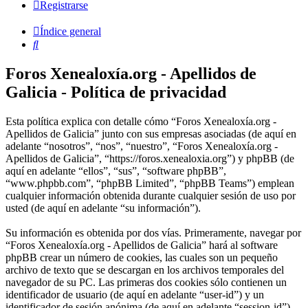
Registrarse
Índice general
Buscar
Foros Xenealoxía.org - Apellidos de
Galicia - Política de privacidad
Esta política explica con detalle cómo “Foros Xenealoxía.org -
Apellidos de Galicia” junto con sus empresas asociadas (de aquí en
adelante “nosotros”, “nos”, “nuestro”, “Foros Xenealoxía.org -
Apellidos de Galicia”, “https://foros.xenealoxia.org”) y phpBB (de
aquí en adelante “ellos”, “sus”, “software phpBB”,
“www.phpbb.com”, “phpBB Limited”, “phpBB Teams”) emplean
cualquier información obtenida durante cualquier sesión de uso por
usted (de aquí en adelante “su información”).
Su información es obtenida por dos vías. Primeramente, navegar por
“Foros Xenealoxía.org - Apellidos de Galicia” hará al software
phpBB crear un número de cookies, las cuales son un pequeño
archivo de texto que se descargan en los archivos temporales del
navegador de su PC. Las primeras dos cookies sólo contienen un
identificador de usuario (de aquí en adelante “user-id”) y un
identificador de sesión anónima (de aquí en adelante “session-id”),