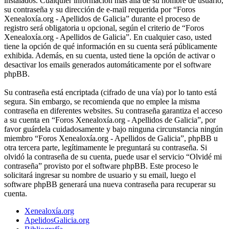
instalados. Cualquier información más allá de su nombre de usuario,
su contraseña y su dirección de e-mail requerida por “Foros
Xenealoxía.org - Apellidos de Galicia” durante el proceso de
registro será obligatoria u opcional, según el criterio de “Foros
Xenealoxía.org - Apellidos de Galicia”. En cualquier caso, usted
tiene la opción de qué información en su cuenta será públicamente
exhibida. Además, en su cuenta, usted tiene la opción de activar o
desactivar los emails generados automáticamente por el software
phpBB.
Su contraseña está encriptada (cifrado de una vía) por lo tanto está
segura. Sin embargo, se recomienda que no emplee la misma
contraseña en diferentes websites. Su contraseña garantiza el acceso
a su cuenta en “Foros Xenealoxía.org - Apellidos de Galicia”, por
favor guárdela cuidadosamente y bajo ninguna circunstancia ningún
miembro “Foros Xenealoxía.org - Apellidos de Galicia”, phpBB u
otra tercera parte, legítimamente le preguntará su contraseña. Si
olvidó la contraseña de su cuenta, puede usar el servicio “Olvidé mi
contraseña” provisto por el software phpBB. Este proceso le
solicitará ingresar su nombre de usuario y su email, luego el
software phpBB generará una nueva contraseña para recuperar su
cuenta.
Xenealoxía.org
ApelidosGalicia.org