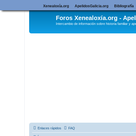
Xenealoxía.org
ApelidosGalicia.org
Bibliografía
Foros Xenealoxía.org - Apel
Intercambio de información sobre historia familiar y ape
Enlaces rápidos
FAQ