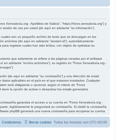
os Xenealoxía.org - Apellidos de Galicia”, “https://foros.xenealoxia.org”) y
 sesión de uso por usted (de aquí en adelante “su información”).
as cuales son un pequeño archivo de texto que se descargan en los
sión anónima (de aquí en adelante “session-id”), automáticamente
para registrar cuales han sido leídos, con objeto de optimizar su
umento que solamente se refiere a las páginas creadas por el software
 en adelante “envíos anónimos”), su registro en “Foros Xenealoxía.org -
ensajes”).
ción (de aquí en adelante “su contraseña”) y una dirección de email
de datos aplicables en el país en el que estamos instalados. Cualquier
tro será obligatoria u opcional, según el criterio de “Foros
 tiene la opción de activar o desactivar los emails generados
contraseña garantiza el acceso a su cuenta en “Foros Xenealoxía.org -
parte, legítimamente le preguntará su contraseña. Si olvidó la contraseña
el software phpBB generará una nueva contraseña para recuperar su cuenta.
Contáctenos
Borrar cookies
Todos los horarios son
UTC+02:00