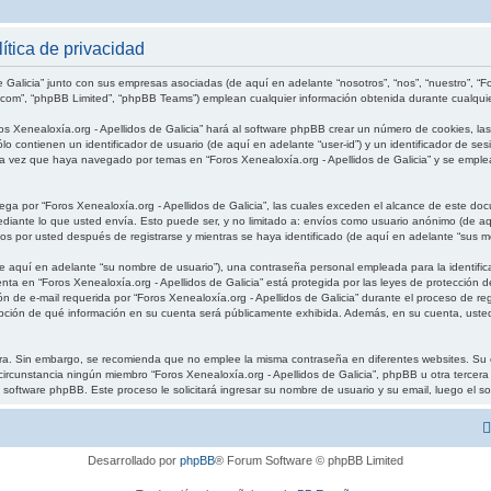
ítica de privacidad
 Galicia” junto con sus empresas asociadas (de aquí en adelante “nosotros”, “nos”, “nuestro”, “For
.com”, “phpBB Limited”, “phpBB Teams”) emplean cualquier información obtenida durante cualquier
os Xenealoxía.org - Apellidos de Galicia” hará al software phpBB crear un número de cookies, l
o contienen un identificador de usuario (de aquí en adelante “user-id”) y un identificador de se
 vez que haya navegado por temas en “Foros Xenealoxía.org - Apellidos de Galicia” y se emplea 
 por “Foros Xenealoxía.org - Apellidos de Galicia”, las cuales exceden el alcance de este doc
nte lo que usted envía. Esto puede ser, y no limitado a: envíos como usuario anónimo (de aquí
dos por usted después de registrarse y mientras se haya identificado (de aquí en adelante “sus m
 aquí en adelante “su nombre de usuario”), una contraseña personal empleada para la identifica
enta en “Foros Xenealoxía.org - Apellidos de Galicia” está protegida por las leyes de protección 
 de e-mail requerida por “Foros Xenealoxía.org - Apellidos de Galicia” durante el proceso de regis
 opción de qué información en su cuenta será públicamente exhibida. Además, en su cuenta, usted
gura. Sin embargo, se recomienda que no emplee la misma contraseña en diferentes websites. Su 
ircunstancia ningún miembro “Foros Xenealoxía.org - Apellidos de Galicia”, phpBB u otra tercera 
 el software phpBB. Este proceso le solicitará ingresar su nombre de usuario y su email, luego 
Desarrollado por
phpBB
® Forum Software © phpBB Limited