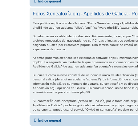
Índice general
Foros Xenealoxía.org - Apellidos de Galicia - Pol
Esta política explica con detalle cómo “Foros Xenealoxía.org - Apellidos de
phpBB (de aquí en adelante “ellos”, “sus”, “software phpBB”, “www.phpbb
Su información es obtenida por dos vías. Primeramente, navegar por “For
archivos temporales del navegador de su PC. Las primeras dos cookies sól
asignada a usted por el software phpBB. Una tercera cookie se creará una
experiencia de usuario.
Además podemos crear cookies externas al software phpBB mientras navega
phpBB. La segunda vía mediante la que obtenemos su información es media
Apellidos de Galicia” (de aquí en adelante “su cuenta”) y mensajes envia
Su cuenta como mínimo constará de un nombre único de identificación (de
personal válida (de aquí en adelante “su email”). La información de su cu
información más allá de su nombre de usuario, su contraseña y su dirección
Xenealoxía.org - Apellidos de Galicia”. En cualquier caso, usted tiene la
automáticamente por el software phpBB.
Su contraseña está encriptada (cifrado de una vía) por lo tanto está se
Apellidos de Galicia”, por favor guárdela cuidadosamente y bajo ninguna c
de su cuenta, puede usar el servicio “Olvidé mi contraseña” provisto por
Índice general