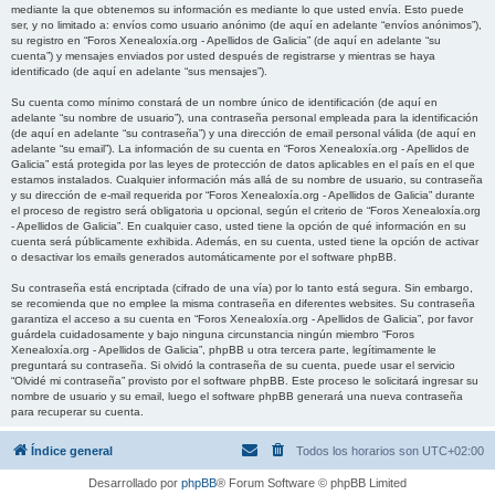
mediante la que obtenemos su información es mediante lo que usted envía. Esto puede
ser, y no limitado a: envíos como usuario anónimo (de aquí en adelante “envíos anónimos”),
su registro en “Foros Xenealoxía.org - Apellidos de Galicia” (de aquí en adelante “su
cuenta”) y mensajes enviados por usted después de registrarse y mientras se haya
identificado (de aquí en adelante “sus mensajes”).
Su cuenta como mínimo constará de un nombre único de identificación (de aquí en
adelante “su nombre de usuario”), una contraseña personal empleada para la identificación
(de aquí en adelante “su contraseña”) y una dirección de email personal válida (de aquí en
adelante “su email”). La información de su cuenta en “Foros Xenealoxía.org - Apellidos de
Galicia” está protegida por las leyes de protección de datos aplicables en el país en el que
estamos instalados. Cualquier información más allá de su nombre de usuario, su contraseña
y su dirección de e-mail requerida por “Foros Xenealoxía.org - Apellidos de Galicia” durante
el proceso de registro será obligatoria u opcional, según el criterio de “Foros Xenealoxía.org
- Apellidos de Galicia”. En cualquier caso, usted tiene la opción de qué información en su
cuenta será públicamente exhibida. Además, en su cuenta, usted tiene la opción de activar
o desactivar los emails generados automáticamente por el software phpBB.
Su contraseña está encriptada (cifrado de una vía) por lo tanto está segura. Sin embargo,
se recomienda que no emplee la misma contraseña en diferentes websites. Su contraseña
garantiza el acceso a su cuenta en “Foros Xenealoxía.org - Apellidos de Galicia”, por favor
guárdela cuidadosamente y bajo ninguna circunstancia ningún miembro “Foros
Xenealoxía.org - Apellidos de Galicia”, phpBB u otra tercera parte, legítimamente le
preguntará su contraseña. Si olvidó la contraseña de su cuenta, puede usar el servicio
“Olvidé mi contraseña” provisto por el software phpBB. Este proceso le solicitará ingresar su
nombre de usuario y su email, luego el software phpBB generará una nueva contraseña
para recuperar su cuenta.
Índice general
Todos los horarios son
UTC+02:00
Desarrollado por
phpBB
® Forum Software © phpBB Limited