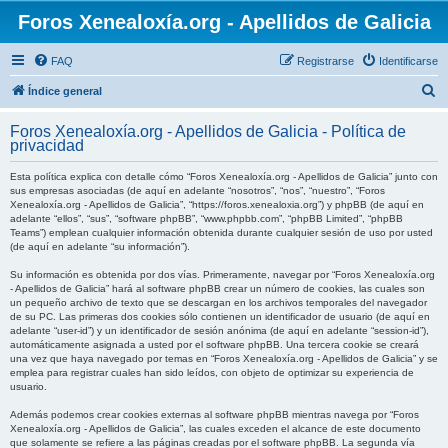
Foros Xenealoxía.org - Apellidos de Galicia
FAQ
Registrarse
Identificarse
B
Índice general
u
Foros Xenealoxía.org - Apellidos de Galicia - Política de
s
privacidad
c
Esta política explica con detalle cómo “Foros Xenealoxía.org - Apellidos de Galicia” junto con
a
sus empresas asociadas (de aquí en adelante “nosotros”, “nos”, “nuestro”, “Foros
Xenealoxía.org - Apellidos de Galicia”, “https://foros.xenealoxia.org”) y phpBB (de aquí en
r
adelante “ellos”, “sus”, “software phpBB”, “www.phpbb.com”, “phpBB Limited”, “phpBB
Teams”) emplean cualquier información obtenida durante cualquier sesión de uso por usted
(de aquí en adelante “su información”).
Su información es obtenida por dos vías. Primeramente, navegar por “Foros Xenealoxía.org
- Apellidos de Galicia” hará al software phpBB crear un número de cookies, las cuales son
un pequeño archivo de texto que se descargan en los archivos temporales del navegador
de su PC. Las primeras dos cookies sólo contienen un identificador de usuario (de aquí en
adelante “user-id”) y un identificador de sesión anónima (de aquí en adelante “session-id”),
automáticamente asignada a usted por el software phpBB. Una tercera cookie se creará
una vez que haya navegado por temas en “Foros Xenealoxía.org - Apellidos de Galicia” y se
emplea para registrar cuales han sido leídos, con objeto de optimizar su experiencia de
usuario.
Además podemos crear cookies externas al software phpBB mientras navega por “Foros
Xenealoxía.org - Apellidos de Galicia”, las cuales exceden el alcance de este documento
que solamente se refiere a las páginas creadas por el software phpBB. La segunda vía