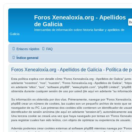
Foros Xenealoxía.org - Apellidos
de Galicia
Intercambio de información sobre historia familiar y apellidos de
Galicia
Enlaces rápidos
FAQ
Índice general
Foros Xenealoxía.org - Apellidos de Galicia - Política de 
Esta política explica con detalle cómo “Foros Xenealoxía.org - Apellidos de Galicia” ju
adelante “nosotros”, “nos”, “nuestro”, “Foros Xenealoxía.org - Apellidos de Galicia”, “http
en adelante “ellos”, “sus”, “software phpBB”, “www.phpbb.com”, “phpBB Limited”, “phpBB
obtenida durante cualquier sesión de uso por usted (de aquí en adelante “su información
Su información es obtenida por dos vías. Primeramente, navegar por “Foros Xenealoxía.or
phpBB crear un número de cookies, las cuales son un pequeño archivo de texto que se 
navegador de su PC. Las primeras dos cookies sólo contienen un identificador de usuario
identificador de sesión anónima (de aquí en adelante “session-id”), automáticamente as
Una tercera cookie se creará una vez que haya navegado por temas en “Foros Xenealoxía
para registrar cuales han sido leídos, con objeto de optimizar su experiencia de usuario.
Además podemos crear cookies externas al software phpBB mientras navega por “Foros Xe