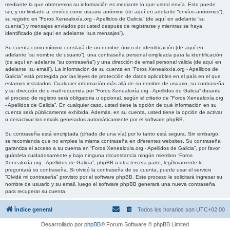
mediante la que obtenemos su información es mediante lo que usted envía. Esto puede
ser, y no limitado a: envíos como usuario anónimo (de aquí en adelante “envíos anónimos”),
su registro en “Foros Xenealoxía.org - Apellidos de Galicia” (de aquí en adelante “su
cuenta”) y mensajes enviados por usted después de registrarse y mientras se haya
identificado (de aquí en adelante “sus mensajes”).
Su cuenta como mínimo constará de un nombre único de identificación (de aquí en
adelante “su nombre de usuario”), una contraseña personal empleada para la identificación
(de aquí en adelante “su contraseña”) y una dirección de email personal válida (de aquí en
adelante “su email”). La información de su cuenta en “Foros Xenealoxía.org - Apellidos de
Galicia” está protegida por las leyes de protección de datos aplicables en el país en el que
estamos instalados. Cualquier información más allá de su nombre de usuario, su contraseña
y su dirección de e-mail requerida por “Foros Xenealoxía.org - Apellidos de Galicia” durante
el proceso de registro será obligatoria u opcional, según el criterio de “Foros Xenealoxía.org
- Apellidos de Galicia”. En cualquier caso, usted tiene la opción de qué información en su
cuenta será públicamente exhibida. Además, en su cuenta, usted tiene la opción de activar
o desactivar los emails generados automáticamente por el software phpBB.
Su contraseña está encriptada (cifrado de una vía) por lo tanto está segura. Sin embargo,
se recomienda que no emplee la misma contraseña en diferentes websites. Su contraseña
garantiza el acceso a su cuenta en “Foros Xenealoxía.org - Apellidos de Galicia”, por favor
guárdela cuidadosamente y bajo ninguna circunstancia ningún miembro “Foros
Xenealoxía.org - Apellidos de Galicia”, phpBB u otra tercera parte, legítimamente le
preguntará su contraseña. Si olvidó la contraseña de su cuenta, puede usar el servicio
“Olvidé mi contraseña” provisto por el software phpBB. Este proceso le solicitará ingresar su
nombre de usuario y su email, luego el software phpBB generará una nueva contraseña
para recuperar su cuenta.
Índice general
Todos los horarios son
UTC+02:00
Desarrollado por
phpBB
® Forum Software © phpBB Limited