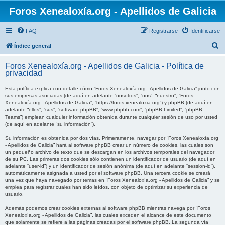
Foros Xenealoxía.org - Apellidos de Galicia
FAQ
Registrarse
Identificarse
B
Índice general
u
Foros Xenealoxía.org - Apellidos de Galicia - Política de
s
privacidad
c
Esta política explica con detalle cómo “Foros Xenealoxía.org - Apellidos de Galicia” junto con
a
sus empresas asociadas (de aquí en adelante “nosotros”, “nos”, “nuestro”, “Foros
Xenealoxía.org - Apellidos de Galicia”, “https://foros.xenealoxia.org”) y phpBB (de aquí en
r
adelante “ellos”, “sus”, “software phpBB”, “www.phpbb.com”, “phpBB Limited”, “phpBB
Teams”) emplean cualquier información obtenida durante cualquier sesión de uso por usted
(de aquí en adelante “su información”).
Su información es obtenida por dos vías. Primeramente, navegar por “Foros Xenealoxía.org
- Apellidos de Galicia” hará al software phpBB crear un número de cookies, las cuales son
un pequeño archivo de texto que se descargan en los archivos temporales del navegador
de su PC. Las primeras dos cookies sólo contienen un identificador de usuario (de aquí en
adelante “user-id”) y un identificador de sesión anónima (de aquí en adelante “session-id”),
automáticamente asignada a usted por el software phpBB. Una tercera cookie se creará
una vez que haya navegado por temas en “Foros Xenealoxía.org - Apellidos de Galicia” y se
emplea para registrar cuales han sido leídos, con objeto de optimizar su experiencia de
usuario.
Además podemos crear cookies externas al software phpBB mientras navega por “Foros
Xenealoxía.org - Apellidos de Galicia”, las cuales exceden el alcance de este documento
que solamente se refiere a las páginas creadas por el software phpBB. La segunda vía