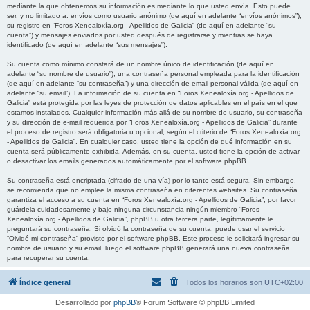
mediante la que obtenemos su información es mediante lo que usted envía. Esto puede
ser, y no limitado a: envíos como usuario anónimo (de aquí en adelante “envíos anónimos”),
su registro en “Foros Xenealoxía.org - Apellidos de Galicia” (de aquí en adelante “su
cuenta”) y mensajes enviados por usted después de registrarse y mientras se haya
identificado (de aquí en adelante “sus mensajes”).
Su cuenta como mínimo constará de un nombre único de identificación (de aquí en
adelante “su nombre de usuario”), una contraseña personal empleada para la identificación
(de aquí en adelante “su contraseña”) y una dirección de email personal válida (de aquí en
adelante “su email”). La información de su cuenta en “Foros Xenealoxía.org - Apellidos de
Galicia” está protegida por las leyes de protección de datos aplicables en el país en el que
estamos instalados. Cualquier información más allá de su nombre de usuario, su contraseña
y su dirección de e-mail requerida por “Foros Xenealoxía.org - Apellidos de Galicia” durante
el proceso de registro será obligatoria u opcional, según el criterio de “Foros Xenealoxía.org
- Apellidos de Galicia”. En cualquier caso, usted tiene la opción de qué información en su
cuenta será públicamente exhibida. Además, en su cuenta, usted tiene la opción de activar
o desactivar los emails generados automáticamente por el software phpBB.
Su contraseña está encriptada (cifrado de una vía) por lo tanto está segura. Sin embargo,
se recomienda que no emplee la misma contraseña en diferentes websites. Su contraseña
garantiza el acceso a su cuenta en “Foros Xenealoxía.org - Apellidos de Galicia”, por favor
guárdela cuidadosamente y bajo ninguna circunstancia ningún miembro “Foros
Xenealoxía.org - Apellidos de Galicia”, phpBB u otra tercera parte, legítimamente le
preguntará su contraseña. Si olvidó la contraseña de su cuenta, puede usar el servicio
“Olvidé mi contraseña” provisto por el software phpBB. Este proceso le solicitará ingresar su
nombre de usuario y su email, luego el software phpBB generará una nueva contraseña
para recuperar su cuenta.
Índice general
Todos los horarios son
UTC+02:00
Desarrollado por
phpBB
® Forum Software © phpBB Limited