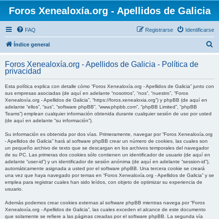
Foros Xenealoxía.org - Apellidos de Galicia
FAQ
Registrarse
Identificarse
B
Índice general
u
Foros Xenealoxía.org - Apellidos de Galicia - Política de
s
privacidad
c
Esta política explica con detalle cómo “Foros Xenealoxía.org - Apellidos de Galicia” junto con
a
sus empresas asociadas (de aquí en adelante “nosotros”, “nos”, “nuestro”, “Foros
Xenealoxía.org - Apellidos de Galicia”, “https://foros.xenealoxia.org”) y phpBB (de aquí en
r
adelante “ellos”, “sus”, “software phpBB”, “www.phpbb.com”, “phpBB Limited”, “phpBB
Teams”) emplean cualquier información obtenida durante cualquier sesión de uso por usted
(de aquí en adelante “su información”).
Su información es obtenida por dos vías. Primeramente, navegar por “Foros Xenealoxía.org
- Apellidos de Galicia” hará al software phpBB crear un número de cookies, las cuales son
un pequeño archivo de texto que se descargan en los archivos temporales del navegador
de su PC. Las primeras dos cookies sólo contienen un identificador de usuario (de aquí en
adelante “user-id”) y un identificador de sesión anónima (de aquí en adelante “session-id”),
automáticamente asignada a usted por el software phpBB. Una tercera cookie se creará
una vez que haya navegado por temas en “Foros Xenealoxía.org - Apellidos de Galicia” y se
emplea para registrar cuales han sido leídos, con objeto de optimizar su experiencia de
usuario.
Además podemos crear cookies externas al software phpBB mientras navega por “Foros
Xenealoxía.org - Apellidos de Galicia”, las cuales exceden el alcance de este documento
que solamente se refiere a las páginas creadas por el software phpBB. La segunda vía