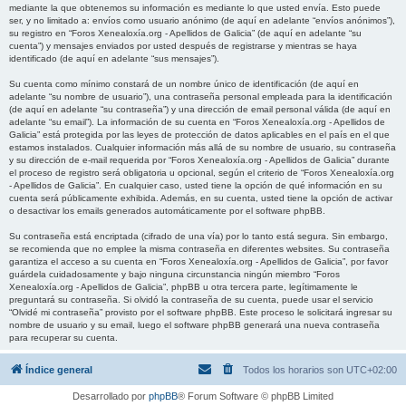
mediante la que obtenemos su información es mediante lo que usted envía. Esto puede
ser, y no limitado a: envíos como usuario anónimo (de aquí en adelante “envíos anónimos”),
su registro en “Foros Xenealoxía.org - Apellidos de Galicia” (de aquí en adelante “su
cuenta”) y mensajes enviados por usted después de registrarse y mientras se haya
identificado (de aquí en adelante “sus mensajes”).
Su cuenta como mínimo constará de un nombre único de identificación (de aquí en
adelante “su nombre de usuario”), una contraseña personal empleada para la identificación
(de aquí en adelante “su contraseña”) y una dirección de email personal válida (de aquí en
adelante “su email”). La información de su cuenta en “Foros Xenealoxía.org - Apellidos de
Galicia” está protegida por las leyes de protección de datos aplicables en el país en el que
estamos instalados. Cualquier información más allá de su nombre de usuario, su contraseña
y su dirección de e-mail requerida por “Foros Xenealoxía.org - Apellidos de Galicia” durante
el proceso de registro será obligatoria u opcional, según el criterio de “Foros Xenealoxía.org
- Apellidos de Galicia”. En cualquier caso, usted tiene la opción de qué información en su
cuenta será públicamente exhibida. Además, en su cuenta, usted tiene la opción de activar
o desactivar los emails generados automáticamente por el software phpBB.
Su contraseña está encriptada (cifrado de una vía) por lo tanto está segura. Sin embargo,
se recomienda que no emplee la misma contraseña en diferentes websites. Su contraseña
garantiza el acceso a su cuenta en “Foros Xenealoxía.org - Apellidos de Galicia”, por favor
guárdela cuidadosamente y bajo ninguna circunstancia ningún miembro “Foros
Xenealoxía.org - Apellidos de Galicia”, phpBB u otra tercera parte, legítimamente le
preguntará su contraseña. Si olvidó la contraseña de su cuenta, puede usar el servicio
“Olvidé mi contraseña” provisto por el software phpBB. Este proceso le solicitará ingresar su
nombre de usuario y su email, luego el software phpBB generará una nueva contraseña
para recuperar su cuenta.
Índice general
Todos los horarios son
UTC+02:00
Desarrollado por
phpBB
® Forum Software © phpBB Limited