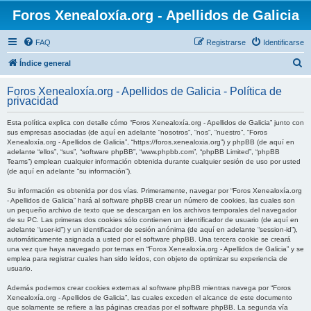
Foros Xenealoxía.org - Apellidos de Galicia
FAQ
Registrarse
Identificarse
B
Índice general
u
Foros Xenealoxía.org - Apellidos de Galicia - Política de
s
privacidad
c
Esta política explica con detalle cómo “Foros Xenealoxía.org - Apellidos de Galicia” junto con
a
sus empresas asociadas (de aquí en adelante “nosotros”, “nos”, “nuestro”, “Foros
Xenealoxía.org - Apellidos de Galicia”, “https://foros.xenealoxia.org”) y phpBB (de aquí en
r
adelante “ellos”, “sus”, “software phpBB”, “www.phpbb.com”, “phpBB Limited”, “phpBB
Teams”) emplean cualquier información obtenida durante cualquier sesión de uso por usted
(de aquí en adelante “su información”).
Su información es obtenida por dos vías. Primeramente, navegar por “Foros Xenealoxía.org
- Apellidos de Galicia” hará al software phpBB crear un número de cookies, las cuales son
un pequeño archivo de texto que se descargan en los archivos temporales del navegador
de su PC. Las primeras dos cookies sólo contienen un identificador de usuario (de aquí en
adelante “user-id”) y un identificador de sesión anónima (de aquí en adelante “session-id”),
automáticamente asignada a usted por el software phpBB. Una tercera cookie se creará
una vez que haya navegado por temas en “Foros Xenealoxía.org - Apellidos de Galicia” y se
emplea para registrar cuales han sido leídos, con objeto de optimizar su experiencia de
usuario.
Además podemos crear cookies externas al software phpBB mientras navega por “Foros
Xenealoxía.org - Apellidos de Galicia”, las cuales exceden el alcance de este documento
que solamente se refiere a las páginas creadas por el software phpBB. La segunda vía