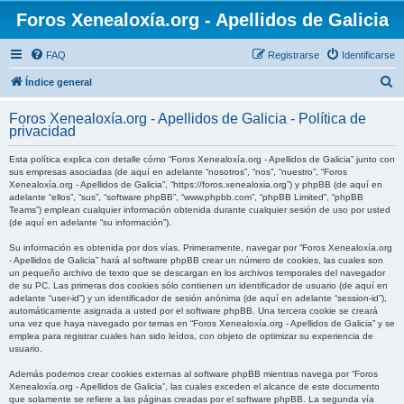
Foros Xenealoxía.org - Apellidos de Galicia
FAQ
Registrarse
Identificarse
B
Índice general
u
Foros Xenealoxía.org - Apellidos de Galicia - Política de
s
privacidad
c
Esta política explica con detalle cómo “Foros Xenealoxía.org - Apellidos de Galicia” junto con
a
sus empresas asociadas (de aquí en adelante “nosotros”, “nos”, “nuestro”, “Foros
Xenealoxía.org - Apellidos de Galicia”, “https://foros.xenealoxia.org”) y phpBB (de aquí en
r
adelante “ellos”, “sus”, “software phpBB”, “www.phpbb.com”, “phpBB Limited”, “phpBB
Teams”) emplean cualquier información obtenida durante cualquier sesión de uso por usted
(de aquí en adelante “su información”).
Su información es obtenida por dos vías. Primeramente, navegar por “Foros Xenealoxía.org
- Apellidos de Galicia” hará al software phpBB crear un número de cookies, las cuales son
un pequeño archivo de texto que se descargan en los archivos temporales del navegador
de su PC. Las primeras dos cookies sólo contienen un identificador de usuario (de aquí en
adelante “user-id”) y un identificador de sesión anónima (de aquí en adelante “session-id”),
automáticamente asignada a usted por el software phpBB. Una tercera cookie se creará
una vez que haya navegado por temas en “Foros Xenealoxía.org - Apellidos de Galicia” y se
emplea para registrar cuales han sido leídos, con objeto de optimizar su experiencia de
usuario.
Además podemos crear cookies externas al software phpBB mientras navega por “Foros
Xenealoxía.org - Apellidos de Galicia”, las cuales exceden el alcance de este documento
que solamente se refiere a las páginas creadas por el software phpBB. La segunda vía