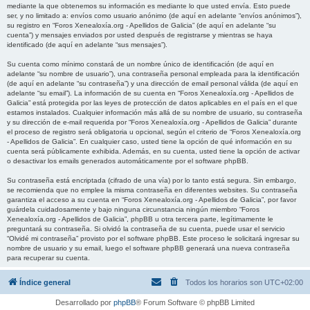
mediante la que obtenemos su información es mediante lo que usted envía. Esto puede
ser, y no limitado a: envíos como usuario anónimo (de aquí en adelante “envíos anónimos”),
su registro en “Foros Xenealoxía.org - Apellidos de Galicia” (de aquí en adelante “su
cuenta”) y mensajes enviados por usted después de registrarse y mientras se haya
identificado (de aquí en adelante “sus mensajes”).
Su cuenta como mínimo constará de un nombre único de identificación (de aquí en
adelante “su nombre de usuario”), una contraseña personal empleada para la identificación
(de aquí en adelante “su contraseña”) y una dirección de email personal válida (de aquí en
adelante “su email”). La información de su cuenta en “Foros Xenealoxía.org - Apellidos de
Galicia” está protegida por las leyes de protección de datos aplicables en el país en el que
estamos instalados. Cualquier información más allá de su nombre de usuario, su contraseña
y su dirección de e-mail requerida por “Foros Xenealoxía.org - Apellidos de Galicia” durante
el proceso de registro será obligatoria u opcional, según el criterio de “Foros Xenealoxía.org
- Apellidos de Galicia”. En cualquier caso, usted tiene la opción de qué información en su
cuenta será públicamente exhibida. Además, en su cuenta, usted tiene la opción de activar
o desactivar los emails generados automáticamente por el software phpBB.
Su contraseña está encriptada (cifrado de una vía) por lo tanto está segura. Sin embargo,
se recomienda que no emplee la misma contraseña en diferentes websites. Su contraseña
garantiza el acceso a su cuenta en “Foros Xenealoxía.org - Apellidos de Galicia”, por favor
guárdela cuidadosamente y bajo ninguna circunstancia ningún miembro “Foros
Xenealoxía.org - Apellidos de Galicia”, phpBB u otra tercera parte, legítimamente le
preguntará su contraseña. Si olvidó la contraseña de su cuenta, puede usar el servicio
“Olvidé mi contraseña” provisto por el software phpBB. Este proceso le solicitará ingresar su
nombre de usuario y su email, luego el software phpBB generará una nueva contraseña
para recuperar su cuenta.
Índice general
Todos los horarios son
UTC+02:00
Desarrollado por
phpBB
® Forum Software © phpBB Limited