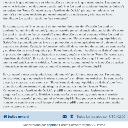
mediante la que obtenemos su información es mediante lo que usted envía. Esto puede
ser, y no limitado a: envíos como usuario anónimo (de aquí en adelante “envíos anónimos”),
su registro en “Foros Xenealoxía.org - Apellidos de Galicia” (de aquí en adelante “su
cuenta”) y mensajes enviados por usted después de registrarse y mientras se haya
identificado (de aquí en adelante “sus mensajes”).
Su cuenta como mínimo constará de un nombre único de identificación (de aquí en
adelante “su nombre de usuario”), una contraseña personal empleada para la identificación
(de aquí en adelante “su contraseña”) y una dirección de email personal válida (de aquí en
adelante “su email”). La información de su cuenta en “Foros Xenealoxía.org - Apellidos de
Galicia” está protegida por las leyes de protección de datos aplicables en el país en el que
estamos instalados. Cualquier información más allá de su nombre de usuario, su contraseña
y su dirección de e-mail requerida por “Foros Xenealoxía.org - Apellidos de Galicia” durante
el proceso de registro será obligatoria u opcional, según el criterio de “Foros Xenealoxía.org
- Apellidos de Galicia”. En cualquier caso, usted tiene la opción de qué información en su
cuenta será públicamente exhibida. Además, en su cuenta, usted tiene la opción de activar
o desactivar los emails generados automáticamente por el software phpBB.
Su contraseña está encriptada (cifrado de una vía) por lo tanto está segura. Sin embargo,
se recomienda que no emplee la misma contraseña en diferentes websites. Su contraseña
garantiza el acceso a su cuenta en “Foros Xenealoxía.org - Apellidos de Galicia”, por favor
guárdela cuidadosamente y bajo ninguna circunstancia ningún miembro “Foros
Xenealoxía.org - Apellidos de Galicia”, phpBB u otra tercera parte, legítimamente le
preguntará su contraseña. Si olvidó la contraseña de su cuenta, puede usar el servicio
“Olvidé mi contraseña” provisto por el software phpBB. Este proceso le solicitará ingresar su
nombre de usuario y su email, luego el software phpBB generará una nueva contraseña
para recuperar su cuenta.
Índice general
Todos los horarios son
UTC+02:00
Desarrollado por
phpBB
® Forum Software © phpBB Limited