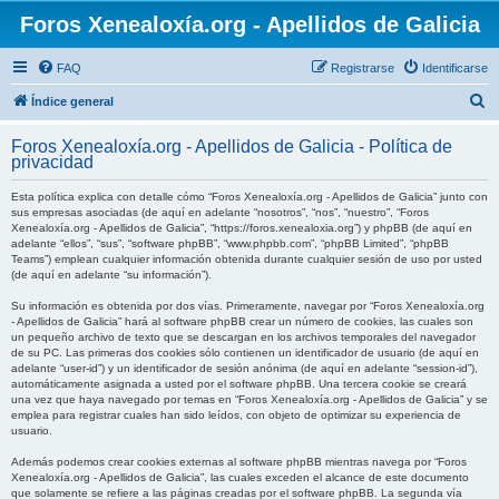
Foros Xenealoxía.org - Apellidos de Galicia
FAQ
Registrarse
Identificarse
B
Índice general
u
Foros Xenealoxía.org - Apellidos de Galicia - Política de
s
privacidad
c
Esta política explica con detalle cómo “Foros Xenealoxía.org - Apellidos de Galicia” junto con
a
sus empresas asociadas (de aquí en adelante “nosotros”, “nos”, “nuestro”, “Foros
Xenealoxía.org - Apellidos de Galicia”, “https://foros.xenealoxia.org”) y phpBB (de aquí en
r
adelante “ellos”, “sus”, “software phpBB”, “www.phpbb.com”, “phpBB Limited”, “phpBB
Teams”) emplean cualquier información obtenida durante cualquier sesión de uso por usted
(de aquí en adelante “su información”).
Su información es obtenida por dos vías. Primeramente, navegar por “Foros Xenealoxía.org
- Apellidos de Galicia” hará al software phpBB crear un número de cookies, las cuales son
un pequeño archivo de texto que se descargan en los archivos temporales del navegador
de su PC. Las primeras dos cookies sólo contienen un identificador de usuario (de aquí en
adelante “user-id”) y un identificador de sesión anónima (de aquí en adelante “session-id”),
automáticamente asignada a usted por el software phpBB. Una tercera cookie se creará
una vez que haya navegado por temas en “Foros Xenealoxía.org - Apellidos de Galicia” y se
emplea para registrar cuales han sido leídos, con objeto de optimizar su experiencia de
usuario.
Además podemos crear cookies externas al software phpBB mientras navega por “Foros
Xenealoxía.org - Apellidos de Galicia”, las cuales exceden el alcance de este documento
que solamente se refiere a las páginas creadas por el software phpBB. La segunda vía