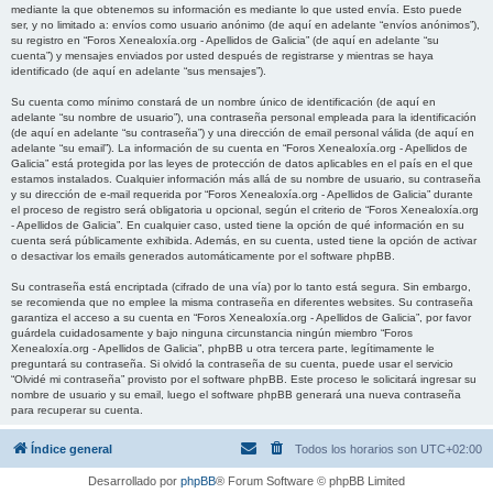
mediante la que obtenemos su información es mediante lo que usted envía. Esto puede
ser, y no limitado a: envíos como usuario anónimo (de aquí en adelante “envíos anónimos”),
su registro en “Foros Xenealoxía.org - Apellidos de Galicia” (de aquí en adelante “su
cuenta”) y mensajes enviados por usted después de registrarse y mientras se haya
identificado (de aquí en adelante “sus mensajes”).
Su cuenta como mínimo constará de un nombre único de identificación (de aquí en
adelante “su nombre de usuario”), una contraseña personal empleada para la identificación
(de aquí en adelante “su contraseña”) y una dirección de email personal válida (de aquí en
adelante “su email”). La información de su cuenta en “Foros Xenealoxía.org - Apellidos de
Galicia” está protegida por las leyes de protección de datos aplicables en el país en el que
estamos instalados. Cualquier información más allá de su nombre de usuario, su contraseña
y su dirección de e-mail requerida por “Foros Xenealoxía.org - Apellidos de Galicia” durante
el proceso de registro será obligatoria u opcional, según el criterio de “Foros Xenealoxía.org
- Apellidos de Galicia”. En cualquier caso, usted tiene la opción de qué información en su
cuenta será públicamente exhibida. Además, en su cuenta, usted tiene la opción de activar
o desactivar los emails generados automáticamente por el software phpBB.
Su contraseña está encriptada (cifrado de una vía) por lo tanto está segura. Sin embargo,
se recomienda que no emplee la misma contraseña en diferentes websites. Su contraseña
garantiza el acceso a su cuenta en “Foros Xenealoxía.org - Apellidos de Galicia”, por favor
guárdela cuidadosamente y bajo ninguna circunstancia ningún miembro “Foros
Xenealoxía.org - Apellidos de Galicia”, phpBB u otra tercera parte, legítimamente le
preguntará su contraseña. Si olvidó la contraseña de su cuenta, puede usar el servicio
“Olvidé mi contraseña” provisto por el software phpBB. Este proceso le solicitará ingresar su
nombre de usuario y su email, luego el software phpBB generará una nueva contraseña
para recuperar su cuenta.
Índice general
Todos los horarios son
UTC+02:00
Desarrollado por
phpBB
® Forum Software © phpBB Limited