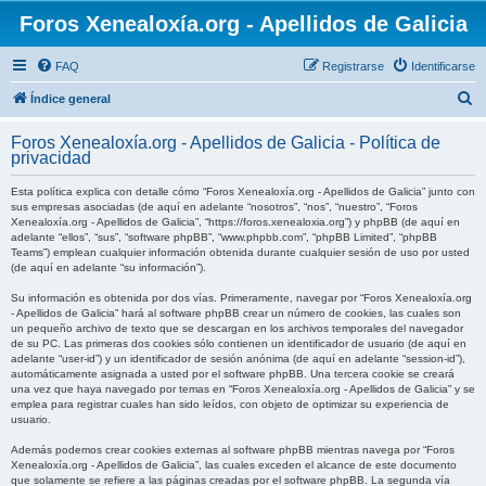
Foros Xenealoxía.org - Apellidos de Galicia
FAQ
Registrarse
Identificarse
B
Índice general
u
Foros Xenealoxía.org - Apellidos de Galicia - Política de
s
privacidad
c
Esta política explica con detalle cómo “Foros Xenealoxía.org - Apellidos de Galicia” junto con
a
sus empresas asociadas (de aquí en adelante “nosotros”, “nos”, “nuestro”, “Foros
Xenealoxía.org - Apellidos de Galicia”, “https://foros.xenealoxia.org”) y phpBB (de aquí en
r
adelante “ellos”, “sus”, “software phpBB”, “www.phpbb.com”, “phpBB Limited”, “phpBB
Teams”) emplean cualquier información obtenida durante cualquier sesión de uso por usted
(de aquí en adelante “su información”).
Su información es obtenida por dos vías. Primeramente, navegar por “Foros Xenealoxía.org
- Apellidos de Galicia” hará al software phpBB crear un número de cookies, las cuales son
un pequeño archivo de texto que se descargan en los archivos temporales del navegador
de su PC. Las primeras dos cookies sólo contienen un identificador de usuario (de aquí en
adelante “user-id”) y un identificador de sesión anónima (de aquí en adelante “session-id”),
automáticamente asignada a usted por el software phpBB. Una tercera cookie se creará
una vez que haya navegado por temas en “Foros Xenealoxía.org - Apellidos de Galicia” y se
emplea para registrar cuales han sido leídos, con objeto de optimizar su experiencia de
usuario.
Además podemos crear cookies externas al software phpBB mientras navega por “Foros
Xenealoxía.org - Apellidos de Galicia”, las cuales exceden el alcance de este documento
que solamente se refiere a las páginas creadas por el software phpBB. La segunda vía