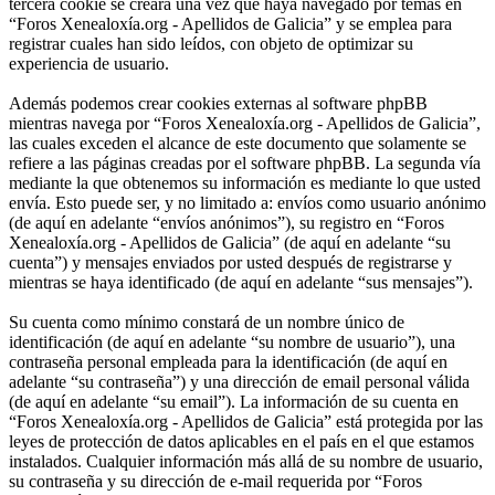
tercera cookie se creará una vez que haya navegado por temas en
“Foros Xenealoxía.org - Apellidos de Galicia” y se emplea para
registrar cuales han sido leídos, con objeto de optimizar su
experiencia de usuario.
Además podemos crear cookies externas al software phpBB
mientras navega por “Foros Xenealoxía.org - Apellidos de Galicia”,
las cuales exceden el alcance de este documento que solamente se
refiere a las páginas creadas por el software phpBB. La segunda vía
mediante la que obtenemos su información es mediante lo que usted
envía. Esto puede ser, y no limitado a: envíos como usuario anónimo
(de aquí en adelante “envíos anónimos”), su registro en “Foros
Xenealoxía.org - Apellidos de Galicia” (de aquí en adelante “su
cuenta”) y mensajes enviados por usted después de registrarse y
mientras se haya identificado (de aquí en adelante “sus mensajes”).
Su cuenta como mínimo constará de un nombre único de
identificación (de aquí en adelante “su nombre de usuario”), una
contraseña personal empleada para la identificación (de aquí en
adelante “su contraseña”) y una dirección de email personal válida
(de aquí en adelante “su email”). La información de su cuenta en
“Foros Xenealoxía.org - Apellidos de Galicia” está protegida por las
leyes de protección de datos aplicables en el país en el que estamos
instalados. Cualquier información más allá de su nombre de usuario,
su contraseña y su dirección de e-mail requerida por “Foros