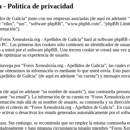
 - Política de privacidad
dos de Galicia” junto con sus empresas asociadas (de aquí en adelante 
lante “ellos”, “sus”, “software phpBB”, “www.phpbb.com”, “phpBB Lim
formación”).
“Foros Xenealoxía.org - Apellidos de Galicia” hará al software phpBB 
 PC. Las primeras dos cookies sólo contienen un identificador de usuari
a a usted por el software phpBB. Una tercera cookie se creará una vez
de optimizar su experiencia de usuario.
vega por “Foros Xenealoxía.org - Apellidos de Galicia”, las cuales ex
ue obtenemos su información es mediante lo que usted envía. Esto pued
pellidos de Galicia” (de aquí en adelante “su cuenta”) y mensajes envia
(de aquí en adelante “su nombre de usuario”), una contraseña personal 
lante “su email”). La información de su cuenta en “Foros Xenealoxía.org
nformación más allá de su nombre de usuario, su contraseña y su direcci
egún el criterio de “Foros Xenealoxía.org - Apellidos de Galicia”. En cua
e activar o desactivar los emails generados automáticamente por el sof
segura. Sin embargo, se recomienda que no emplee la misma contraseña en
uidadosamente y bajo ninguna circunstancia ningún miembro “Foros Xenea