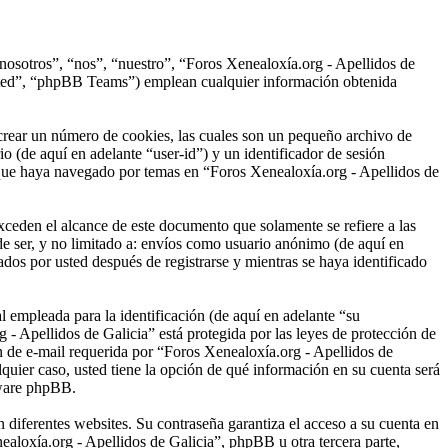
“nosotros”, “nos”, “nuestro”, “Foros Xenealoxía.org - Apellidos de
ited”, “phpBB Teams”) emplean cualquier información obtenida
crear un número de cookies, las cuales son un pequeño archivo de
o (de aquí en adelante “user-id”) y un identificador de sesión
 que haya navegado por temas en “Foros Xenealoxía.org - Apellidos de
ceden el alcance de este documento que solamente se refiere a las
e ser, y no limitado a: envíos como usuario anónimo (de aquí en
dos por usted después de registrarse y mientras se haya identificado
empleada para la identificación (de aquí en adelante “su
 - Apellidos de Galicia” está protegida por las leyes de protección de
ón de e-mail requerida por “Foros Xenealoxía.org - Apellidos de
lquier caso, usted tiene la opción de qué información en su cuenta será
tware phpBB.
 diferentes websites. Su contraseña garantiza el acceso a su cuenta en
loxía.org - Apellidos de Galicia”, phpBB u otra tercera parte,