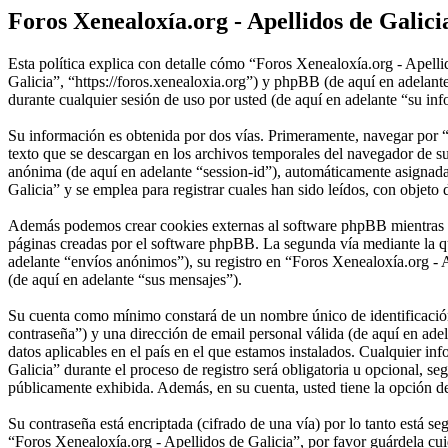
Foros Xenealoxía.org - Apellidos de Galicia
Esta política explica con detalle cómo “Foros Xenealoxía.org - Apelli
Galicia”, “https://foros.xenealoxia.org”) y phpBB (de aquí en ade
durante cualquier sesión de uso por usted (de aquí en adelante “su in
Su información es obtenida por dos vías. Primeramente, navegar por 
texto que se descargan en los archivos temporales del navegador de su
anónima (de aquí en adelante “session-id”), automáticamente asignad
Galicia” y se emplea para registrar cuales han sido leídos, con objeto 
Además podemos crear cookies externas al software phpBB mientras na
páginas creadas por el software phpBB. La segunda vía mediante la q
adelante “envíos anónimos”), su registro en “Foros Xenealoxía.org - A
(de aquí en adelante “sus mensajes”).
Su cuenta como mínimo constará de un nombre único de identificación 
contraseña”) y una dirección de email personal válida (de aquí en ade
datos aplicables en el país en el que estamos instalados. Cualquier i
Galicia” durante el proceso de registro será obligatoria u opcional, s
públicamente exhibida. Además, en su cuenta, usted tiene la opción d
Su contraseña está encriptada (cifrado de una vía) por lo tanto está 
“Foros Xenealoxía.org - Apellidos de Galicia”, por favor guárdela c