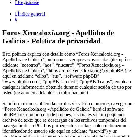
Registrarse
Índice general
Buscar
Foros Xenealoxía.org - Apellidos de
Galicia - Política de privacidad
Esta política explica con detalle cómo “Foros Xenealoxía.org -
Apellidos de Galicia” junto con sus empresas asociadas (de aquí en
adelante “nosotros”, “nos”, “nuestro”, “Foros Xenealoxía.org -
Apellidos de Galicia”, “https://foros.xenealoxia.org”) y phpBB (de
aquí en adelante “ellos”, “sus”, “software phpBB”,
“www.phpbb.com”, “phpBB Limited”, “phpBB Teams”) emplean
cualquier información obtenida durante cualquier sesión de uso por
usted (de aquí en adelante “su información”).
Su información es obtenida por dos vías. Primeramente, navegar por
“Foros Xenealoxía.org - Apellidos de Galicia” hará al software
phpBB crear un número de cookies, las cuales son un pequeño
archivo de texto que se descargan en los archivos temporales del
navegador de su PC. Las primeras dos cookies sólo contienen un
identificador de usuario (de aquí en adelante “user-id”) y un
identificador de sesión anónima (de aquí en adelante “session-id”),