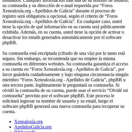
instalados. Cualquier información más allá de su nombre de usuario,
su contraseña y su dirección de e-mail requerida por “Foros
Xenealoxía.org - Apellidos de Galicia” durante el proceso de
registro será obligatoria u opcional, según el criterio de “Foros
Xenealoxía.org - Apellidos de Galicia”. En cualquier caso, usted
tiene la opción de qué información en su cuenta será públicamente
exhibida. Además, en su cuenta, usted tiene la opción de activar o
desactivar los emails generados automáticamente por el software
phpBB.
Su contraseña está encriptada (cifrado de una vía) por lo tanto está
segura. Sin embargo, se recomienda que no emplee la misma
contraseña en diferentes websites. Su contraseña garantiza el acceso
a su cuenta en “Foros Xenealoxía.org - Apellidos de Galicia”, por
favor guárdela cuidadosamente y bajo ninguna circunstancia ningún
miembro “Foros Xenealoxía.org - Apellidos de Galicia”, phpBB u
otra tercera parte, legítimamente le preguntará su contraseña. Si
olvidó la contraseña de su cuenta, puede usar el servicio “Olvidé mi
contraseña” provisto por el software phpBB. Este proceso le
solicitará ingresar su nombre de usuario y su email, luego el
software phpBB generará una nueva contraseña para recuperar su
cuenta.
Xenealoxía.org
ApelidosGalicia.org