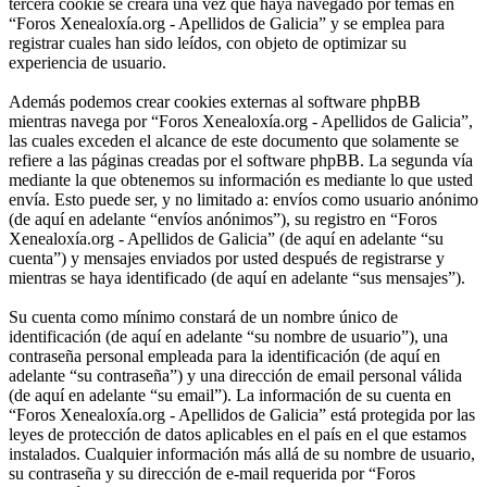
tercera cookie se creará una vez que haya navegado por temas en
“Foros Xenealoxía.org - Apellidos de Galicia” y se emplea para
registrar cuales han sido leídos, con objeto de optimizar su
experiencia de usuario.
Además podemos crear cookies externas al software phpBB
mientras navega por “Foros Xenealoxía.org - Apellidos de Galicia”,
las cuales exceden el alcance de este documento que solamente se
refiere a las páginas creadas por el software phpBB. La segunda vía
mediante la que obtenemos su información es mediante lo que usted
envía. Esto puede ser, y no limitado a: envíos como usuario anónimo
(de aquí en adelante “envíos anónimos”), su registro en “Foros
Xenealoxía.org - Apellidos de Galicia” (de aquí en adelante “su
cuenta”) y mensajes enviados por usted después de registrarse y
mientras se haya identificado (de aquí en adelante “sus mensajes”).
Su cuenta como mínimo constará de un nombre único de
identificación (de aquí en adelante “su nombre de usuario”), una
contraseña personal empleada para la identificación (de aquí en
adelante “su contraseña”) y una dirección de email personal válida
(de aquí en adelante “su email”). La información de su cuenta en
“Foros Xenealoxía.org - Apellidos de Galicia” está protegida por las
leyes de protección de datos aplicables en el país en el que estamos
instalados. Cualquier información más allá de su nombre de usuario,
su contraseña y su dirección de e-mail requerida por “Foros