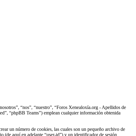
“nosotros”, “nos”, “nuestro”, “Foros Xenealoxía.org - Apellidos de
ited”, “phpBB Teams”) emplean cualquier información obtenida
crear un número de cookies, las cuales son un pequeño archivo de
o (de aquí en adelante “user-id”) y un identificador de sesión