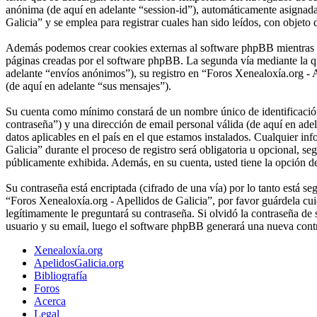
anónima (de aquí en adelante “session-id”), automáticamente asignad
Galicia” y se emplea para registrar cuales han sido leídos, con objeto 
Además podemos crear cookies externas al software phpBB mientras na
páginas creadas por el software phpBB. La segunda vía mediante la q
adelante “envíos anónimos”), su registro en “Foros Xenealoxía.org - A
(de aquí en adelante “sus mensajes”).
Su cuenta como mínimo constará de un nombre único de identificación 
contraseña”) y una dirección de email personal válida (de aquí en ade
datos aplicables en el país en el que estamos instalados. Cualquier i
Galicia” durante el proceso de registro será obligatoria u opcional, s
públicamente exhibida. Además, en su cuenta, usted tiene la opción d
Su contraseña está encriptada (cifrado de una vía) por lo tanto está 
“Foros Xenealoxía.org - Apellidos de Galicia”, por favor guárdela c
legítimamente le preguntará su contraseña. Si olvidó la contraseña de 
usuario y su email, luego el software phpBB generará una nueva contr
Xenealoxía.org
ApelidosGalicia.org
Bibliografía
Foros
Acerca
Legal