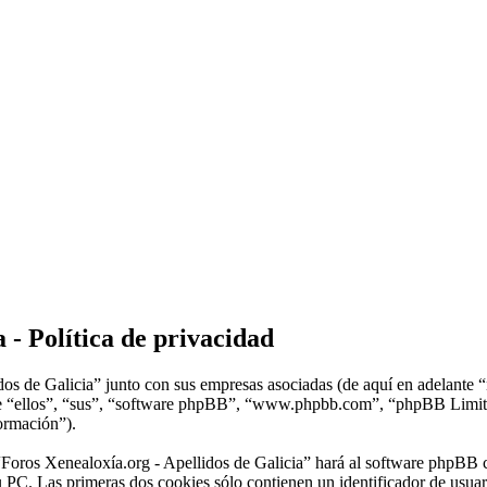
 - Política de privacidad
dos de Galicia” junto con sus empresas asociadas (de aquí en adelante 
lante “ellos”, “sus”, “software phpBB”, “www.phpbb.com”, “phpBB Lim
formación”).
“Foros Xenealoxía.org - Apellidos de Galicia” hará al software phpBB 
 PC. Las primeras dos cookies sólo contienen un identificador de usuari