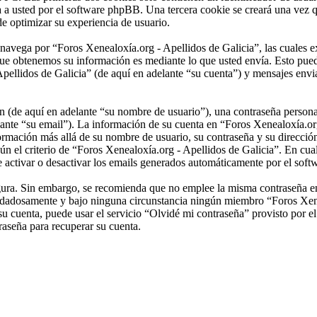
a a usted por el software phpBB. Una tercera cookie se creará una vez
de optimizar su experiencia de usuario.
vega por “Foros Xenealoxía.org - Apellidos de Galicia”, las cuales ex
ue obtenemos su información es mediante lo que usted envía. Esto pued
pellidos de Galicia” (de aquí en adelante “su cuenta”) y mensajes envia
(de aquí en adelante “su nombre de usuario”), una contraseña personal 
lante “su email”). La información de su cuenta en “Foros Xenealoxía.org
nformación más allá de su nombre de usuario, su contraseña y su direcci
egún el criterio de “Foros Xenealoxía.org - Apellidos de Galicia”. En cua
e activar o desactivar los emails generados automáticamente por el sof
segura. Sin embargo, se recomienda que no emplee la misma contraseña en
uidadosamente y bajo ninguna circunstancia ningún miembro “Foros Xenea
su cuenta, puede usar el servicio “Olvidé mi contraseña” provisto por e
aseña para recuperar su cuenta.