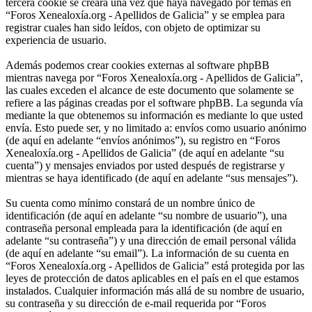
tercera cookie se creará una vez que haya navegado por temas en
“Foros Xenealoxía.org - Apellidos de Galicia” y se emplea para
registrar cuales han sido leídos, con objeto de optimizar su
experiencia de usuario.
Además podemos crear cookies externas al software phpBB
mientras navega por “Foros Xenealoxía.org - Apellidos de Galicia”,
las cuales exceden el alcance de este documento que solamente se
refiere a las páginas creadas por el software phpBB. La segunda vía
mediante la que obtenemos su información es mediante lo que usted
envía. Esto puede ser, y no limitado a: envíos como usuario anónimo
(de aquí en adelante “envíos anónimos”), su registro en “Foros
Xenealoxía.org - Apellidos de Galicia” (de aquí en adelante “su
cuenta”) y mensajes enviados por usted después de registrarse y
mientras se haya identificado (de aquí en adelante “sus mensajes”).
Su cuenta como mínimo constará de un nombre único de
identificación (de aquí en adelante “su nombre de usuario”), una
contraseña personal empleada para la identificación (de aquí en
adelante “su contraseña”) y una dirección de email personal válida
(de aquí en adelante “su email”). La información de su cuenta en
“Foros Xenealoxía.org - Apellidos de Galicia” está protegida por las
leyes de protección de datos aplicables en el país en el que estamos
instalados. Cualquier información más allá de su nombre de usuario,
su contraseña y su dirección de e-mail requerida por “Foros