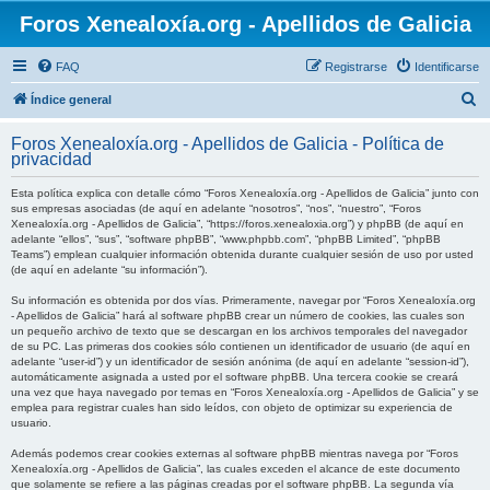
Foros Xenealoxía.org - Apellidos de Galicia
FAQ
Registrarse
Identificarse
B
Índice general
u
Foros Xenealoxía.org - Apellidos de Galicia - Política de
s
privacidad
c
Esta política explica con detalle cómo “Foros Xenealoxía.org - Apellidos de Galicia” junto con
a
sus empresas asociadas (de aquí en adelante “nosotros”, “nos”, “nuestro”, “Foros
Xenealoxía.org - Apellidos de Galicia”, “https://foros.xenealoxia.org”) y phpBB (de aquí en
r
adelante “ellos”, “sus”, “software phpBB”, “www.phpbb.com”, “phpBB Limited”, “phpBB
Teams”) emplean cualquier información obtenida durante cualquier sesión de uso por usted
(de aquí en adelante “su información”).
Su información es obtenida por dos vías. Primeramente, navegar por “Foros Xenealoxía.org
- Apellidos de Galicia” hará al software phpBB crear un número de cookies, las cuales son
un pequeño archivo de texto que se descargan en los archivos temporales del navegador
de su PC. Las primeras dos cookies sólo contienen un identificador de usuario (de aquí en
adelante “user-id”) y un identificador de sesión anónima (de aquí en adelante “session-id”),
automáticamente asignada a usted por el software phpBB. Una tercera cookie se creará
una vez que haya navegado por temas en “Foros Xenealoxía.org - Apellidos de Galicia” y se
emplea para registrar cuales han sido leídos, con objeto de optimizar su experiencia de
usuario.
Además podemos crear cookies externas al software phpBB mientras navega por “Foros
Xenealoxía.org - Apellidos de Galicia”, las cuales exceden el alcance de este documento
que solamente se refiere a las páginas creadas por el software phpBB. La segunda vía