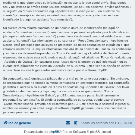
mediante la que obtenemos su información es mediante lo que usted envía. Esto puede
ser, y no limitado a: envíos como usuario anónimo (de aquí en adelante “envíos anónimos”),
su registro en “Foros Xenealoxía.org - Apellidos de Galicia” (de aquí en adelante “su
cuenta”) y mensajes enviados por usted después de registrarse y mientras se haya
identificado (de aquí en adelante “sus mensajes”).
Su cuenta como mínimo constará de un nombre único de identificación (de aquí en
adelante “su nombre de usuario”), una contraseña personal empleada para la identificación
(de aquí en adelante “su contraseña”) y una dirección de email personal válida (de aquí en
adelante “su email”). La información de su cuenta en “Foros Xenealoxía.org - Apellidos de
Galicia” está protegida por las leyes de protección de datos aplicables en el país en el que
estamos instalados. Cualquier información más allá de su nombre de usuario, su contraseña
y su dirección de e-mail requerida por “Foros Xenealoxía.org - Apellidos de Galicia” durante
el proceso de registro será obligatoria u opcional, según el criterio de “Foros Xenealoxía.org
- Apellidos de Galicia”. En cualquier caso, usted tiene la opción de qué información en su
cuenta será públicamente exhibida. Además, en su cuenta, usted tiene la opción de activar
o desactivar los emails generados automáticamente por el software phpBB.
Su contraseña está encriptada (cifrado de una vía) por lo tanto está segura. Sin embargo,
se recomienda que no emplee la misma contraseña en diferentes websites. Su contraseña
garantiza el acceso a su cuenta en “Foros Xenealoxía.org - Apellidos de Galicia”, por favor
guárdela cuidadosamente y bajo ninguna circunstancia ningún miembro “Foros
Xenealoxía.org - Apellidos de Galicia”, phpBB u otra tercera parte, legítimamente le
preguntará su contraseña. Si olvidó la contraseña de su cuenta, puede usar el servicio
“Olvidé mi contraseña” provisto por el software phpBB. Este proceso le solicitará ingresar su
nombre de usuario y su email, luego el software phpBB generará una nueva contraseña
para recuperar su cuenta.
Índice general
Todos los horarios son
UTC+02:00
Desarrollado por
phpBB
® Forum Software © phpBB Limited