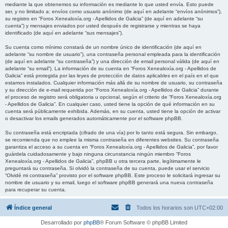
mediante la que obtenemos su información es mediante lo que usted envía. Esto puede
ser, y no limitado a: envíos como usuario anónimo (de aquí en adelante “envíos anónimos”),
su registro en “Foros Xenealoxía.org - Apellidos de Galicia” (de aquí en adelante “su
cuenta”) y mensajes enviados por usted después de registrarse y mientras se haya
identificado (de aquí en adelante “sus mensajes”).
Su cuenta como mínimo constará de un nombre único de identificación (de aquí en
adelante “su nombre de usuario”), una contraseña personal empleada para la identificación
(de aquí en adelante “su contraseña”) y una dirección de email personal válida (de aquí en
adelante “su email”). La información de su cuenta en “Foros Xenealoxía.org - Apellidos de
Galicia” está protegida por las leyes de protección de datos aplicables en el país en el que
estamos instalados. Cualquier información más allá de su nombre de usuario, su contraseña
y su dirección de e-mail requerida por “Foros Xenealoxía.org - Apellidos de Galicia” durante
el proceso de registro será obligatoria u opcional, según el criterio de “Foros Xenealoxía.org
- Apellidos de Galicia”. En cualquier caso, usted tiene la opción de qué información en su
cuenta será públicamente exhibida. Además, en su cuenta, usted tiene la opción de activar
o desactivar los emails generados automáticamente por el software phpBB.
Su contraseña está encriptada (cifrado de una vía) por lo tanto está segura. Sin embargo,
se recomienda que no emplee la misma contraseña en diferentes websites. Su contraseña
garantiza el acceso a su cuenta en “Foros Xenealoxía.org - Apellidos de Galicia”, por favor
guárdela cuidadosamente y bajo ninguna circunstancia ningún miembro “Foros
Xenealoxía.org - Apellidos de Galicia”, phpBB u otra tercera parte, legítimamente le
preguntará su contraseña. Si olvidó la contraseña de su cuenta, puede usar el servicio
“Olvidé mi contraseña” provisto por el software phpBB. Este proceso le solicitará ingresar su
nombre de usuario y su email, luego el software phpBB generará una nueva contraseña
para recuperar su cuenta.
Índice general
Todos los horarios son
UTC+02:00
Desarrollado por
phpBB
® Forum Software © phpBB Limited