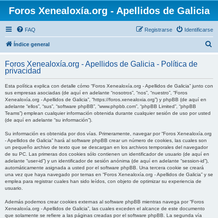
Foros Xenealoxía.org - Apellidos de Galicia
FAQ
Registrarse
Identificarse
B
Índice general
u
Foros Xenealoxía.org - Apellidos de Galicia - Política de
s
privacidad
c
Esta política explica con detalle cómo “Foros Xenealoxía.org - Apellidos de Galicia” junto con
a
sus empresas asociadas (de aquí en adelante “nosotros”, “nos”, “nuestro”, “Foros
Xenealoxía.org - Apellidos de Galicia”, “https://foros.xenealoxia.org”) y phpBB (de aquí en
r
adelante “ellos”, “sus”, “software phpBB”, “www.phpbb.com”, “phpBB Limited”, “phpBB
Teams”) emplean cualquier información obtenida durante cualquier sesión de uso por usted
(de aquí en adelante “su información”).
Su información es obtenida por dos vías. Primeramente, navegar por “Foros Xenealoxía.org
- Apellidos de Galicia” hará al software phpBB crear un número de cookies, las cuales son
un pequeño archivo de texto que se descargan en los archivos temporales del navegador
de su PC. Las primeras dos cookies sólo contienen un identificador de usuario (de aquí en
adelante “user-id”) y un identificador de sesión anónima (de aquí en adelante “session-id”),
automáticamente asignada a usted por el software phpBB. Una tercera cookie se creará
una vez que haya navegado por temas en “Foros Xenealoxía.org - Apellidos de Galicia” y se
emplea para registrar cuales han sido leídos, con objeto de optimizar su experiencia de
usuario.
Además podemos crear cookies externas al software phpBB mientras navega por “Foros
Xenealoxía.org - Apellidos de Galicia”, las cuales exceden el alcance de este documento
que solamente se refiere a las páginas creadas por el software phpBB. La segunda vía