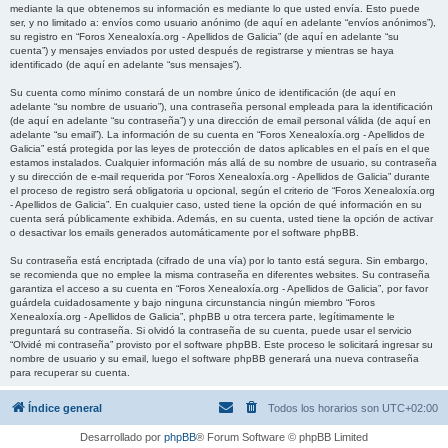
mediante la que obtenemos su información es mediante lo que usted envía. Esto puede
ser, y no limitado a: envíos como usuario anónimo (de aquí en adelante “envíos anónimos”),
su registro en “Foros Xenealoxía.org - Apellidos de Galicia” (de aquí en adelante “su
cuenta”) y mensajes enviados por usted después de registrarse y mientras se haya
identificado (de aquí en adelante “sus mensajes”).
Su cuenta como mínimo constará de un nombre único de identificación (de aquí en
adelante “su nombre de usuario”), una contraseña personal empleada para la identificación
(de aquí en adelante “su contraseña”) y una dirección de email personal válida (de aquí en
adelante “su email”). La información de su cuenta en “Foros Xenealoxía.org - Apellidos de
Galicia” está protegida por las leyes de protección de datos aplicables en el país en el que
estamos instalados. Cualquier información más allá de su nombre de usuario, su contraseña
y su dirección de e-mail requerida por “Foros Xenealoxía.org - Apellidos de Galicia” durante
el proceso de registro será obligatoria u opcional, según el criterio de “Foros Xenealoxía.org
- Apellidos de Galicia”. En cualquier caso, usted tiene la opción de qué información en su
cuenta será públicamente exhibida. Además, en su cuenta, usted tiene la opción de activar
o desactivar los emails generados automáticamente por el software phpBB.
Su contraseña está encriptada (cifrado de una vía) por lo tanto está segura. Sin embargo,
se recomienda que no emplee la misma contraseña en diferentes websites. Su contraseña
garantiza el acceso a su cuenta en “Foros Xenealoxía.org - Apellidos de Galicia”, por favor
guárdela cuidadosamente y bajo ninguna circunstancia ningún miembro “Foros
Xenealoxía.org - Apellidos de Galicia”, phpBB u otra tercera parte, legítimamente le
preguntará su contraseña. Si olvidó la contraseña de su cuenta, puede usar el servicio
“Olvidé mi contraseña” provisto por el software phpBB. Este proceso le solicitará ingresar su
nombre de usuario y su email, luego el software phpBB generará una nueva contraseña
para recuperar su cuenta.
Índice general
Todos los horarios son
UTC+02:00
Desarrollado por
phpBB
® Forum Software © phpBB Limited