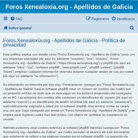
Foros Xenealoxía.org - Apellidos de Galicia
FAQ
Registrarse
Identificarse
B
Índice general
u
Foros Xenealoxía.org - Apellidos de Galicia - Política de
s
privacidad
c
Esta política explica con detalle cómo “Foros Xenealoxía.org - Apellidos de Galicia” junto con
a
sus empresas asociadas (de aquí en adelante “nosotros”, “nos”, “nuestro”, “Foros
Xenealoxía.org - Apellidos de Galicia”, “https://foros.xenealoxia.org”) y phpBB (de aquí en
r
adelante “ellos”, “sus”, “software phpBB”, “www.phpbb.com”, “phpBB Limited”, “phpBB
Teams”) emplean cualquier información obtenida durante cualquier sesión de uso por usted
(de aquí en adelante “su información”).
Su información es obtenida por dos vías. Primeramente, navegar por “Foros Xenealoxía.org
- Apellidos de Galicia” hará al software phpBB crear un número de cookies, las cuales son
un pequeño archivo de texto que se descargan en los archivos temporales del navegador
de su PC. Las primeras dos cookies sólo contienen un identificador de usuario (de aquí en
adelante “user-id”) y un identificador de sesión anónima (de aquí en adelante “session-id”),
automáticamente asignada a usted por el software phpBB. Una tercera cookie se creará
una vez que haya navegado por temas en “Foros Xenealoxía.org - Apellidos de Galicia” y se
emplea para registrar cuales han sido leídos, con objeto de optimizar su experiencia de
usuario.
Además podemos crear cookies externas al software phpBB mientras navega por “Foros
Xenealoxía.org - Apellidos de Galicia”, las cuales exceden el alcance de este documento
que solamente se refiere a las páginas creadas por el software phpBB. La segunda vía