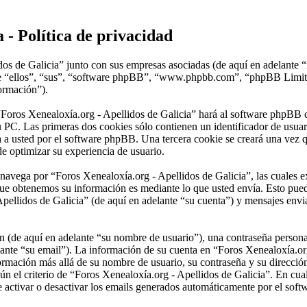
 - Política de privacidad
dos de Galicia” junto con sus empresas asociadas (de aquí en adelante 
lante “ellos”, “sus”, “software phpBB”, “www.phpbb.com”, “phpBB Lim
formación”).
“Foros Xenealoxía.org - Apellidos de Galicia” hará al software phpBB 
 PC. Las primeras dos cookies sólo contienen un identificador de usuari
a a usted por el software phpBB. Una tercera cookie se creará una vez
de optimizar su experiencia de usuario.
vega por “Foros Xenealoxía.org - Apellidos de Galicia”, las cuales ex
ue obtenemos su información es mediante lo que usted envía. Esto pued
pellidos de Galicia” (de aquí en adelante “su cuenta”) y mensajes envia
(de aquí en adelante “su nombre de usuario”), una contraseña personal 
lante “su email”). La información de su cuenta en “Foros Xenealoxía.org
nformación más allá de su nombre de usuario, su contraseña y su direcci
egún el criterio de “Foros Xenealoxía.org - Apellidos de Galicia”. En cua
e activar o desactivar los emails generados automáticamente por el sof