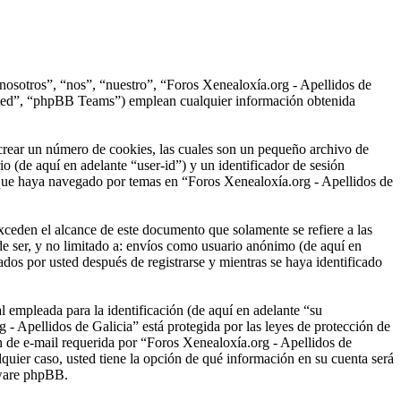
“nosotros”, “nos”, “nuestro”, “Foros Xenealoxía.org - Apellidos de
ited”, “phpBB Teams”) emplean cualquier información obtenida
crear un número de cookies, las cuales son un pequeño archivo de
o (de aquí en adelante “user-id”) y un identificador de sesión
 que haya navegado por temas en “Foros Xenealoxía.org - Apellidos de
ceden el alcance de este documento que solamente se refiere a las
e ser, y no limitado a: envíos como usuario anónimo (de aquí en
dos por usted después de registrarse y mientras se haya identificado
empleada para la identificación (de aquí en adelante “su
 - Apellidos de Galicia” está protegida por las leyes de protección de
ón de e-mail requerida por “Foros Xenealoxía.org - Apellidos de
lquier caso, usted tiene la opción de qué información en su cuenta será
tware phpBB.