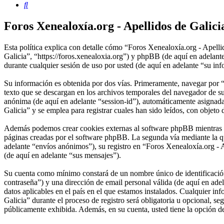
Buscar
Foros Xenealoxía.org - Apellidos de Galicia
Esta política explica con detalle cómo “Foros Xenealoxía.org - Apelli
Galicia”, “https://foros.xenealoxia.org”) y phpBB (de aquí en ade
durante cualquier sesión de uso por usted (de aquí en adelante “su in
Su información es obtenida por dos vías. Primeramente, navegar por 
texto que se descargan en los archivos temporales del navegador de su
anónima (de aquí en adelante “session-id”), automáticamente asignad
Galicia” y se emplea para registrar cuales han sido leídos, con objeto 
Además podemos crear cookies externas al software phpBB mientras na
páginas creadas por el software phpBB. La segunda vía mediante la q
adelante “envíos anónimos”), su registro en “Foros Xenealoxía.org - A
(de aquí en adelante “sus mensajes”).
Su cuenta como mínimo constará de un nombre único de identificación 
contraseña”) y una dirección de email personal válida (de aquí en ade
datos aplicables en el país en el que estamos instalados. Cualquier i
Galicia” durante el proceso de registro será obligatoria u opcional, s
públicamente exhibida. Además, en su cuenta, usted tiene la opción d