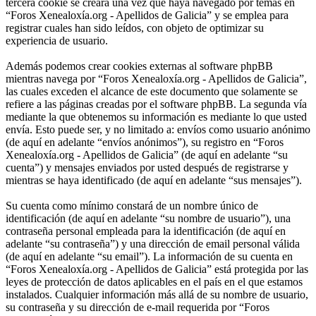
tercera cookie se creará una vez que haya navegado por temas en
“Foros Xenealoxía.org - Apellidos de Galicia” y se emplea para
registrar cuales han sido leídos, con objeto de optimizar su
experiencia de usuario.
Además podemos crear cookies externas al software phpBB
mientras navega por “Foros Xenealoxía.org - Apellidos de Galicia”,
las cuales exceden el alcance de este documento que solamente se
refiere a las páginas creadas por el software phpBB. La segunda vía
mediante la que obtenemos su información es mediante lo que usted
envía. Esto puede ser, y no limitado a: envíos como usuario anónimo
(de aquí en adelante “envíos anónimos”), su registro en “Foros
Xenealoxía.org - Apellidos de Galicia” (de aquí en adelante “su
cuenta”) y mensajes enviados por usted después de registrarse y
mientras se haya identificado (de aquí en adelante “sus mensajes”).
Su cuenta como mínimo constará de un nombre único de
identificación (de aquí en adelante “su nombre de usuario”), una
contraseña personal empleada para la identificación (de aquí en
adelante “su contraseña”) y una dirección de email personal válida
(de aquí en adelante “su email”). La información de su cuenta en
“Foros Xenealoxía.org - Apellidos de Galicia” está protegida por las
leyes de protección de datos aplicables en el país en el que estamos
instalados. Cualquier información más allá de su nombre de usuario,
su contraseña y su dirección de e-mail requerida por “Foros