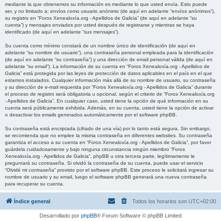
mediante la que obtenemos su información es mediante lo que usted envía. Esto puede
ser, y no limitado a: envíos como usuario anónimo (de aquí en adelante “envíos anónimos”),
su registro en “Foros Xenealoxía.org - Apellidos de Galicia” (de aquí en adelante “su
cuenta”) y mensajes enviados por usted después de registrarse y mientras se haya
identificado (de aquí en adelante “sus mensajes”).
Su cuenta como mínimo constará de un nombre único de identificación (de aquí en
adelante “su nombre de usuario”), una contraseña personal empleada para la identificación
(de aquí en adelante “su contraseña”) y una dirección de email personal válida (de aquí en
adelante “su email”). La información de su cuenta en “Foros Xenealoxía.org - Apellidos de
Galicia” está protegida por las leyes de protección de datos aplicables en el país en el que
estamos instalados. Cualquier información más allá de su nombre de usuario, su contraseña
y su dirección de e-mail requerida por “Foros Xenealoxía.org - Apellidos de Galicia” durante
el proceso de registro será obligatoria u opcional, según el criterio de “Foros Xenealoxía.org
- Apellidos de Galicia”. En cualquier caso, usted tiene la opción de qué información en su
cuenta será públicamente exhibida. Además, en su cuenta, usted tiene la opción de activar
o desactivar los emails generados automáticamente por el software phpBB.
Su contraseña está encriptada (cifrado de una vía) por lo tanto está segura. Sin embargo,
se recomienda que no emplee la misma contraseña en diferentes websites. Su contraseña
garantiza el acceso a su cuenta en “Foros Xenealoxía.org - Apellidos de Galicia”, por favor
guárdela cuidadosamente y bajo ninguna circunstancia ningún miembro “Foros
Xenealoxía.org - Apellidos de Galicia”, phpBB u otra tercera parte, legítimamente le
preguntará su contraseña. Si olvidó la contraseña de su cuenta, puede usar el servicio
“Olvidé mi contraseña” provisto por el software phpBB. Este proceso le solicitará ingresar su
nombre de usuario y su email, luego el software phpBB generará una nueva contraseña
para recuperar su cuenta.
Índice general
Todos los horarios son
UTC+02:00
Desarrollado por
phpBB
® Forum Software © phpBB Limited