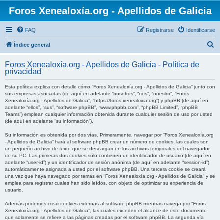
Foros Xenealoxía.org - Apellidos de Galicia
FAQ
Registrarse
Identificarse
B
Índice general
u
Foros Xenealoxía.org - Apellidos de Galicia - Política de
s
privacidad
c
Esta política explica con detalle cómo “Foros Xenealoxía.org - Apellidos de Galicia” junto con
a
sus empresas asociadas (de aquí en adelante “nosotros”, “nos”, “nuestro”, “Foros
Xenealoxía.org - Apellidos de Galicia”, “https://foros.xenealoxia.org”) y phpBB (de aquí en
r
adelante “ellos”, “sus”, “software phpBB”, “www.phpbb.com”, “phpBB Limited”, “phpBB
Teams”) emplean cualquier información obtenida durante cualquier sesión de uso por usted
(de aquí en adelante “su información”).
Su información es obtenida por dos vías. Primeramente, navegar por “Foros Xenealoxía.org
- Apellidos de Galicia” hará al software phpBB crear un número de cookies, las cuales son
un pequeño archivo de texto que se descargan en los archivos temporales del navegador
de su PC. Las primeras dos cookies sólo contienen un identificador de usuario (de aquí en
adelante “user-id”) y un identificador de sesión anónima (de aquí en adelante “session-id”),
automáticamente asignada a usted por el software phpBB. Una tercera cookie se creará
una vez que haya navegado por temas en “Foros Xenealoxía.org - Apellidos de Galicia” y se
emplea para registrar cuales han sido leídos, con objeto de optimizar su experiencia de
usuario.
Además podemos crear cookies externas al software phpBB mientras navega por “Foros
Xenealoxía.org - Apellidos de Galicia”, las cuales exceden el alcance de este documento
que solamente se refiere a las páginas creadas por el software phpBB. La segunda vía