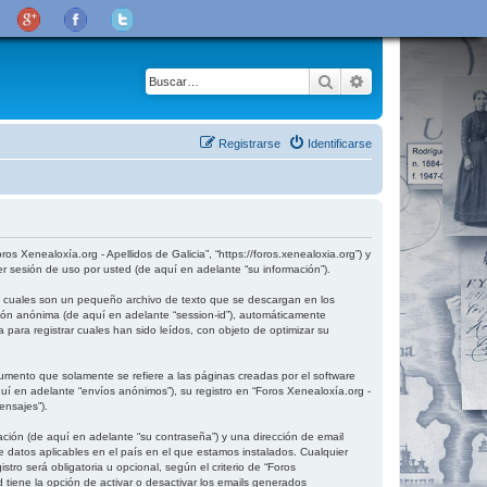
Buscar
Búsqueda avanza
Registrarse
Identificarse
os Xenealoxía.org - Apellidos de Galicia”, “https://foros.xenealoxia.org”) y
 sesión de uso por usted (de aquí en adelante “su información”).
as cuales son un pequeño archivo de texto que se descargan en los
sión anónima (de aquí en adelante “session-id”), automáticamente
para registrar cuales han sido leídos, con objeto de optimizar su
umento que solamente se refiere a las páginas creadas por el software
 en adelante “envíos anónimos”), su registro en “Foros Xenealoxía.org -
ensajes”).
ción (de aquí en adelante “su contraseña”) y una dirección de email
de datos aplicables en el país en el que estamos instalados. Cualquier
tro será obligatoria u opcional, según el criterio de “Foros
 tiene la opción de activar o desactivar los emails generados