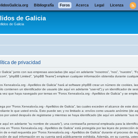
lidosGalicia.org
Bibliografía
Foros
Acerca
Legal
Licenza
lidos de Galicia
llidos de Galicia
ítica de privacidad
 Galicia” junto con sus empresas asociadas (de aquí en adelante “nosotros”, “nos”, “nuestro”, “For
.com”, “phpBB Limited”, “phpBB Teams”) emplean cualquier información obtenida durante cualquier
os Xenealoxía.org - Apellidos de Galicia” hará al software phpBB crear un número de cookies, l
o contienen un identificador de usuario (de aquí en adelante “user-id”) y un identificador de se
 vez que haya navegado por temas en “Foros Xenealoxía.org - Apellidos de Galicia” y se emplea 
 por “Foros Xenealoxía.org - Apellidos de Galicia”, las cuales exceden el alcance de este doc
nte lo que usted envía. Esto puede ser, y no limitado a: envíos como usuario anónimo (de aquí
dos por usted después de registrarse y mientras se haya identificado (de aquí en adelante “sus m
 aquí en adelante “su nombre de usuario”), una contraseña personal empleada para la identifica
enta en “Foros Xenealoxía.org - Apellidos de Galicia” está protegida por las leyes de protección 
 de e-mail requerida por “Foros Xenealoxía.org - Apellidos de Galicia” durante el proceso de regis
 opción de qué información en su cuenta será públicamente exhibida. Además, en su cuenta, usted