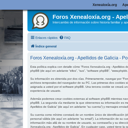
Xenealoxía.org
Ape
Foros Xenealoxía.org - Apel
Intercambio de información sobre historia familiar y ape
Enlaces rápidos
FAQ
Índice general
Foros Xenealoxía.org - Apellidos de Galicia - Pol
Esta política explica con detalle cómo “Foros Xenealoxía.org - Apellidos de
phpBB (de aquí en adelante “ellos”, “sus”, “software phpBB”, “www.phpbb
Su información es obtenida por dos vías. Primeramente, navegar por “For
archivos temporales del navegador de su PC. Las primeras dos cookies sól
asignada a usted por el software phpBB. Una tercera cookie se creará una
experiencia de usuario.
Además podemos crear cookies externas al software phpBB mientras navega
phpBB. La segunda vía mediante la que obtenemos su información es media
Apellidos de Galicia” (de aquí en adelante “su cuenta”) y mensajes envia
Su cuenta como mínimo constará de un nombre único de identificación (de
personal válida (de aquí en adelante “su email”). La información de su cu
información más allá de su nombre de usuario, su contraseña y su dirección
Xenealoxía.org - Apellidos de Galicia”. En cualquier caso, usted tiene la