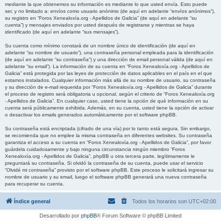
mediante la que obtenemos su información es mediante lo que usted envía. Esto puede
ser, y no limitado a: envíos como usuario anónimo (de aquí en adelante “envíos anónimos”),
su registro en “Foros Xenealoxía.org - Apellidos de Galicia” (de aquí en adelante “su
cuenta”) y mensajes enviados por usted después de registrarse y mientras se haya
identificado (de aquí en adelante “sus mensajes”).
Su cuenta como mínimo constará de un nombre único de identificación (de aquí en
adelante “su nombre de usuario”), una contraseña personal empleada para la identificación
(de aquí en adelante “su contraseña”) y una dirección de email personal válida (de aquí en
adelante “su email”). La información de su cuenta en “Foros Xenealoxía.org - Apellidos de
Galicia” está protegida por las leyes de protección de datos aplicables en el país en el que
estamos instalados. Cualquier información más allá de su nombre de usuario, su contraseña
y su dirección de e-mail requerida por “Foros Xenealoxía.org - Apellidos de Galicia” durante
el proceso de registro será obligatoria u opcional, según el criterio de “Foros Xenealoxía.org
- Apellidos de Galicia”. En cualquier caso, usted tiene la opción de qué información en su
cuenta será públicamente exhibida. Además, en su cuenta, usted tiene la opción de activar
o desactivar los emails generados automáticamente por el software phpBB.
Su contraseña está encriptada (cifrado de una vía) por lo tanto está segura. Sin embargo,
se recomienda que no emplee la misma contraseña en diferentes websites. Su contraseña
garantiza el acceso a su cuenta en “Foros Xenealoxía.org - Apellidos de Galicia”, por favor
guárdela cuidadosamente y bajo ninguna circunstancia ningún miembro “Foros
Xenealoxía.org - Apellidos de Galicia”, phpBB u otra tercera parte, legítimamente le
preguntará su contraseña. Si olvidó la contraseña de su cuenta, puede usar el servicio
“Olvidé mi contraseña” provisto por el software phpBB. Este proceso le solicitará ingresar su
nombre de usuario y su email, luego el software phpBB generará una nueva contraseña
para recuperar su cuenta.
Índice general
Todos los horarios son
UTC+02:00
Desarrollado por
phpBB
® Forum Software © phpBB Limited