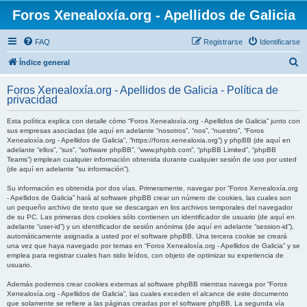
Foros Xenealoxía.org - Apellidos de Galicia
FAQ
Registrarse
Identificarse
B
Índice general
u
Foros Xenealoxía.org - Apellidos de Galicia - Política de
s
privacidad
c
Esta política explica con detalle cómo “Foros Xenealoxía.org - Apellidos de Galicia” junto con
a
sus empresas asociadas (de aquí en adelante “nosotros”, “nos”, “nuestro”, “Foros
Xenealoxía.org - Apellidos de Galicia”, “https://foros.xenealoxia.org”) y phpBB (de aquí en
r
adelante “ellos”, “sus”, “software phpBB”, “www.phpbb.com”, “phpBB Limited”, “phpBB
Teams”) emplean cualquier información obtenida durante cualquier sesión de uso por usted
(de aquí en adelante “su información”).
Su información es obtenida por dos vías. Primeramente, navegar por “Foros Xenealoxía.org
- Apellidos de Galicia” hará al software phpBB crear un número de cookies, las cuales son
un pequeño archivo de texto que se descargan en los archivos temporales del navegador
de su PC. Las primeras dos cookies sólo contienen un identificador de usuario (de aquí en
adelante “user-id”) y un identificador de sesión anónima (de aquí en adelante “session-id”),
automáticamente asignada a usted por el software phpBB. Una tercera cookie se creará
una vez que haya navegado por temas en “Foros Xenealoxía.org - Apellidos de Galicia” y se
emplea para registrar cuales han sido leídos, con objeto de optimizar su experiencia de
usuario.
Además podemos crear cookies externas al software phpBB mientras navega por “Foros
Xenealoxía.org - Apellidos de Galicia”, las cuales exceden el alcance de este documento
que solamente se refiere a las páginas creadas por el software phpBB. La segunda vía