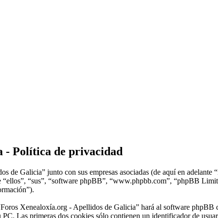
 - Política de privacidad
dos de Galicia” junto con sus empresas asociadas (de aquí en adelante 
lante “ellos”, “sus”, “software phpBB”, “www.phpbb.com”, “phpBB Lim
formación”).
“Foros Xenealoxía.org - Apellidos de Galicia” hará al software phpBB 
 PC. Las primeras dos cookies sólo contienen un identificador de usuari