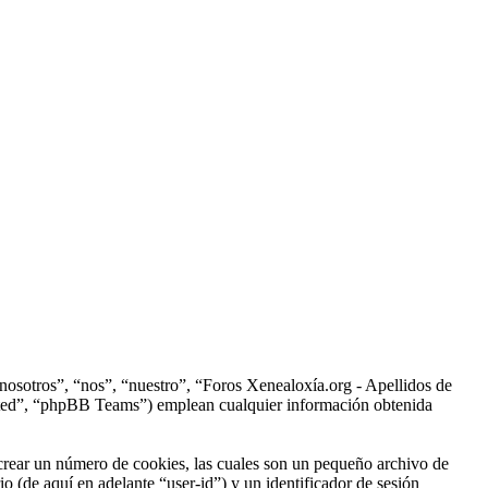
“nosotros”, “nos”, “nuestro”, “Foros Xenealoxía.org - Apellidos de
ited”, “phpBB Teams”) emplean cualquier información obtenida
crear un número de cookies, las cuales son un pequeño archivo de
o (de aquí en adelante “user-id”) y un identificador de sesión