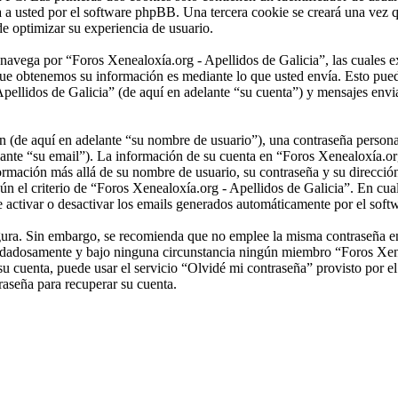
a a usted por el software phpBB. Una tercera cookie se creará una vez
de optimizar su experiencia de usuario.
vega por “Foros Xenealoxía.org - Apellidos de Galicia”, las cuales ex
ue obtenemos su información es mediante lo que usted envía. Esto pued
pellidos de Galicia” (de aquí en adelante “su cuenta”) y mensajes envia
(de aquí en adelante “su nombre de usuario”), una contraseña personal 
lante “su email”). La información de su cuenta en “Foros Xenealoxía.org
nformación más allá de su nombre de usuario, su contraseña y su direcci
egún el criterio de “Foros Xenealoxía.org - Apellidos de Galicia”. En cua
e activar o desactivar los emails generados automáticamente por el sof
segura. Sin embargo, se recomienda que no emplee la misma contraseña en
uidadosamente y bajo ninguna circunstancia ningún miembro “Foros Xenea
su cuenta, puede usar el servicio “Olvidé mi contraseña” provisto por e
aseña para recuperar su cuenta.