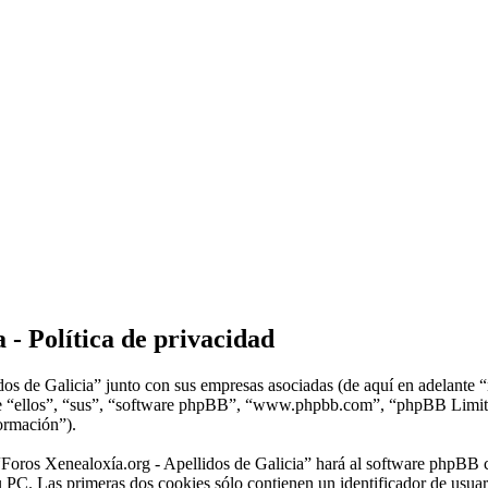
 - Política de privacidad
dos de Galicia” junto con sus empresas asociadas (de aquí en adelante 
lante “ellos”, “sus”, “software phpBB”, “www.phpbb.com”, “phpBB Lim
formación”).
“Foros Xenealoxía.org - Apellidos de Galicia” hará al software phpBB 
 PC. Las primeras dos cookies sólo contienen un identificador de usuari