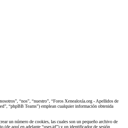
“nosotros”, “nos”, “nuestro”, “Foros Xenealoxía.org - Apellidos de
ited”, “phpBB Teams”) emplean cualquier información obtenida
crear un número de cookies, las cuales son un pequeño archivo de
o (de aquí en adelante “user-id”) y un identificador de sesión