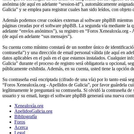
anónima (de aquí en adelante “session-id”), automáticamente asignad
Galicia” y se emplea para registrar cuales han sido leídos, con objeto 
Además podemos crear cookies externas al software phpBB mientras na
páginas creadas por el software phpBB. La segunda vía mediante la q
adelante “envíos anónimos”), su registro en “Foros Xenealoxía.org - A
(de aquí en adelante “sus mensajes”).
Su cuenta como mínimo constará de un nombre único de identificación 
contraseña”) y una dirección de email personal válida (de aquí en ade
datos aplicables en el país en el que estamos instalados. Cualquier i
Galicia” durante el proceso de registro será obligatoria u opcional, s
públicamente exhibida. Además, en su cuenta, usted tiene la opción d
Su contraseña está encriptada (cifrado de una vía) por lo tanto está 
“Foros Xenealoxía.org - Apellidos de Galicia”, por favor guárdela c
legítimamente le preguntará su contraseña. Si olvidó la contraseña de 
usuario y su email, luego el software phpBB generará una nueva contr
Xenealoxía.org
ApelidosGalicia.org
Bibliografía
Foros
Acerca
Legal