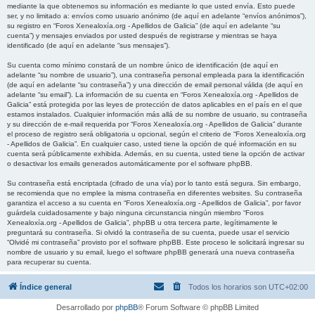
mediante la que obtenemos su información es mediante lo que usted envía. Esto puede
ser, y no limitado a: envíos como usuario anónimo (de aquí en adelante “envíos anónimos”),
su registro en “Foros Xenealoxía.org - Apellidos de Galicia” (de aquí en adelante “su
cuenta”) y mensajes enviados por usted después de registrarse y mientras se haya
identificado (de aquí en adelante “sus mensajes”).
Su cuenta como mínimo constará de un nombre único de identificación (de aquí en
adelante “su nombre de usuario”), una contraseña personal empleada para la identificación
(de aquí en adelante “su contraseña”) y una dirección de email personal válida (de aquí en
adelante “su email”). La información de su cuenta en “Foros Xenealoxía.org - Apellidos de
Galicia” está protegida por las leyes de protección de datos aplicables en el país en el que
estamos instalados. Cualquier información más allá de su nombre de usuario, su contraseña
y su dirección de e-mail requerida por “Foros Xenealoxía.org - Apellidos de Galicia” durante
el proceso de registro será obligatoria u opcional, según el criterio de “Foros Xenealoxía.org
- Apellidos de Galicia”. En cualquier caso, usted tiene la opción de qué información en su
cuenta será públicamente exhibida. Además, en su cuenta, usted tiene la opción de activar
o desactivar los emails generados automáticamente por el software phpBB.
Su contraseña está encriptada (cifrado de una vía) por lo tanto está segura. Sin embargo,
se recomienda que no emplee la misma contraseña en diferentes websites. Su contraseña
garantiza el acceso a su cuenta en “Foros Xenealoxía.org - Apellidos de Galicia”, por favor
guárdela cuidadosamente y bajo ninguna circunstancia ningún miembro “Foros
Xenealoxía.org - Apellidos de Galicia”, phpBB u otra tercera parte, legítimamente le
preguntará su contraseña. Si olvidó la contraseña de su cuenta, puede usar el servicio
“Olvidé mi contraseña” provisto por el software phpBB. Este proceso le solicitará ingresar su
nombre de usuario y su email, luego el software phpBB generará una nueva contraseña
para recuperar su cuenta.
Índice general
Todos los horarios son
UTC+02:00
Desarrollado por
phpBB
® Forum Software © phpBB Limited