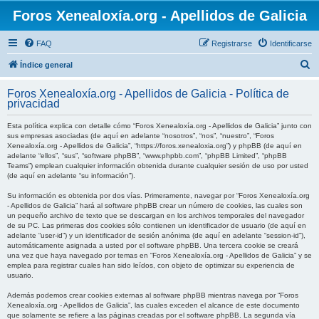
Foros Xenealoxía.org - Apellidos de Galicia
FAQ
Registrarse
Identificarse
B
Índice general
u
Foros Xenealoxía.org - Apellidos de Galicia - Política de
s
privacidad
c
Esta política explica con detalle cómo “Foros Xenealoxía.org - Apellidos de Galicia” junto con
a
sus empresas asociadas (de aquí en adelante “nosotros”, “nos”, “nuestro”, “Foros
Xenealoxía.org - Apellidos de Galicia”, “https://foros.xenealoxia.org”) y phpBB (de aquí en
r
adelante “ellos”, “sus”, “software phpBB”, “www.phpbb.com”, “phpBB Limited”, “phpBB
Teams”) emplean cualquier información obtenida durante cualquier sesión de uso por usted
(de aquí en adelante “su información”).
Su información es obtenida por dos vías. Primeramente, navegar por “Foros Xenealoxía.org
- Apellidos de Galicia” hará al software phpBB crear un número de cookies, las cuales son
un pequeño archivo de texto que se descargan en los archivos temporales del navegador
de su PC. Las primeras dos cookies sólo contienen un identificador de usuario (de aquí en
adelante “user-id”) y un identificador de sesión anónima (de aquí en adelante “session-id”),
automáticamente asignada a usted por el software phpBB. Una tercera cookie se creará
una vez que haya navegado por temas en “Foros Xenealoxía.org - Apellidos de Galicia” y se
emplea para registrar cuales han sido leídos, con objeto de optimizar su experiencia de
usuario.
Además podemos crear cookies externas al software phpBB mientras navega por “Foros
Xenealoxía.org - Apellidos de Galicia”, las cuales exceden el alcance de este documento
que solamente se refiere a las páginas creadas por el software phpBB. La segunda vía