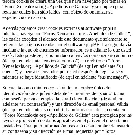
tercera cookie se creará una vez que haya navegado por temas en
“Foros Xenealoxía.org - Apellidos de Galicia” y se emplea para
registrar cuales han sido leídos, con objeto de optimizar su
experiencia de usuario.
Además podemos crear cookies externas al software phpBB
mientras navega por “Foros Xenealoxía.org - Apellidos de Galicia”,
las cuales exceden el alcance de este documento que solamente se
refiere a las páginas creadas por el software phpBB. La segunda vía
mediante la que obtenemos su información es mediante lo que usted
envía. Esto puede ser, y no limitado a: envíos como usuario anónimo
(de aquí en adelante “envíos anónimos”), su registro en “Foros
Xenealoxía.org - Apellidos de Galicia” (de aquí en adelante “su
cuenta”) y mensajes enviados por usted después de registrarse y
mientras se haya identificado (de aquí en adelante “sus mensajes”).
Su cuenta como mínimo constará de un nombre único de
identificación (de aquí en adelante “su nombre de usuario”), una
contraseña personal empleada para la identificación (de aquí en
adelante “su contraseña”) y una dirección de email personal válida
(de aquí en adelante “su email”). La información de su cuenta en
“Foros Xenealoxía.org - Apellidos de Galicia” está protegida por las
leyes de protección de datos aplicables en el país en el que estamos
instalados. Cualquier información más allá de su nombre de usuario,
su contraseña y su dirección de e-mail requerida por “Foros