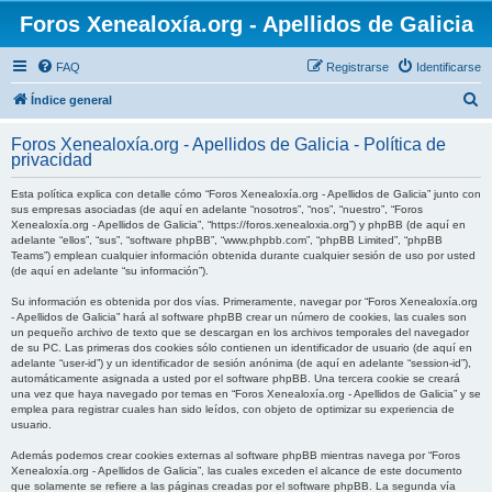
Foros Xenealoxía.org - Apellidos de Galicia
FAQ
Registrarse
Identificarse
B
Índice general
u
Foros Xenealoxía.org - Apellidos de Galicia - Política de
s
privacidad
c
Esta política explica con detalle cómo “Foros Xenealoxía.org - Apellidos de Galicia” junto con
a
sus empresas asociadas (de aquí en adelante “nosotros”, “nos”, “nuestro”, “Foros
Xenealoxía.org - Apellidos de Galicia”, “https://foros.xenealoxia.org”) y phpBB (de aquí en
r
adelante “ellos”, “sus”, “software phpBB”, “www.phpbb.com”, “phpBB Limited”, “phpBB
Teams”) emplean cualquier información obtenida durante cualquier sesión de uso por usted
(de aquí en adelante “su información”).
Su información es obtenida por dos vías. Primeramente, navegar por “Foros Xenealoxía.org
- Apellidos de Galicia” hará al software phpBB crear un número de cookies, las cuales son
un pequeño archivo de texto que se descargan en los archivos temporales del navegador
de su PC. Las primeras dos cookies sólo contienen un identificador de usuario (de aquí en
adelante “user-id”) y un identificador de sesión anónima (de aquí en adelante “session-id”),
automáticamente asignada a usted por el software phpBB. Una tercera cookie se creará
una vez que haya navegado por temas en “Foros Xenealoxía.org - Apellidos de Galicia” y se
emplea para registrar cuales han sido leídos, con objeto de optimizar su experiencia de
usuario.
Además podemos crear cookies externas al software phpBB mientras navega por “Foros
Xenealoxía.org - Apellidos de Galicia”, las cuales exceden el alcance de este documento
que solamente se refiere a las páginas creadas por el software phpBB. La segunda vía