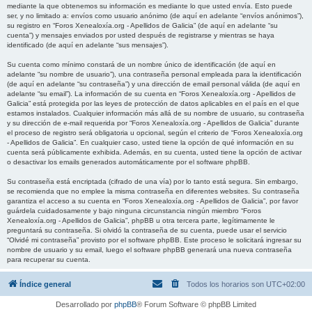
mediante la que obtenemos su información es mediante lo que usted envía. Esto puede
ser, y no limitado a: envíos como usuario anónimo (de aquí en adelante “envíos anónimos”),
su registro en “Foros Xenealoxía.org - Apellidos de Galicia” (de aquí en adelante “su
cuenta”) y mensajes enviados por usted después de registrarse y mientras se haya
identificado (de aquí en adelante “sus mensajes”).
Su cuenta como mínimo constará de un nombre único de identificación (de aquí en
adelante “su nombre de usuario”), una contraseña personal empleada para la identificación
(de aquí en adelante “su contraseña”) y una dirección de email personal válida (de aquí en
adelante “su email”). La información de su cuenta en “Foros Xenealoxía.org - Apellidos de
Galicia” está protegida por las leyes de protección de datos aplicables en el país en el que
estamos instalados. Cualquier información más allá de su nombre de usuario, su contraseña
y su dirección de e-mail requerida por “Foros Xenealoxía.org - Apellidos de Galicia” durante
el proceso de registro será obligatoria u opcional, según el criterio de “Foros Xenealoxía.org
- Apellidos de Galicia”. En cualquier caso, usted tiene la opción de qué información en su
cuenta será públicamente exhibida. Además, en su cuenta, usted tiene la opción de activar
o desactivar los emails generados automáticamente por el software phpBB.
Su contraseña está encriptada (cifrado de una vía) por lo tanto está segura. Sin embargo,
se recomienda que no emplee la misma contraseña en diferentes websites. Su contraseña
garantiza el acceso a su cuenta en “Foros Xenealoxía.org - Apellidos de Galicia”, por favor
guárdela cuidadosamente y bajo ninguna circunstancia ningún miembro “Foros
Xenealoxía.org - Apellidos de Galicia”, phpBB u otra tercera parte, legítimamente le
preguntará su contraseña. Si olvidó la contraseña de su cuenta, puede usar el servicio
“Olvidé mi contraseña” provisto por el software phpBB. Este proceso le solicitará ingresar su
nombre de usuario y su email, luego el software phpBB generará una nueva contraseña
para recuperar su cuenta.
Índice general
Todos los horarios son
UTC+02:00
Desarrollado por
phpBB
® Forum Software © phpBB Limited