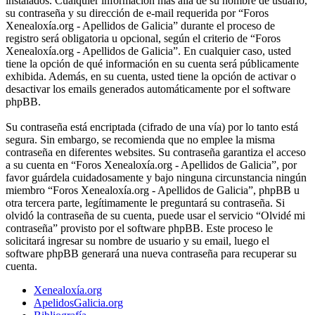
instalados. Cualquier información más allá de su nombre de usuario,
su contraseña y su dirección de e-mail requerida por “Foros
Xenealoxía.org - Apellidos de Galicia” durante el proceso de
registro será obligatoria u opcional, según el criterio de “Foros
Xenealoxía.org - Apellidos de Galicia”. En cualquier caso, usted
tiene la opción de qué información en su cuenta será públicamente
exhibida. Además, en su cuenta, usted tiene la opción de activar o
desactivar los emails generados automáticamente por el software
phpBB.
Su contraseña está encriptada (cifrado de una vía) por lo tanto está
segura. Sin embargo, se recomienda que no emplee la misma
contraseña en diferentes websites. Su contraseña garantiza el acceso
a su cuenta en “Foros Xenealoxía.org - Apellidos de Galicia”, por
favor guárdela cuidadosamente y bajo ninguna circunstancia ningún
miembro “Foros Xenealoxía.org - Apellidos de Galicia”, phpBB u
otra tercera parte, legítimamente le preguntará su contraseña. Si
olvidó la contraseña de su cuenta, puede usar el servicio “Olvidé mi
contraseña” provisto por el software phpBB. Este proceso le
solicitará ingresar su nombre de usuario y su email, luego el
software phpBB generará una nueva contraseña para recuperar su
cuenta.
Xenealoxía.org
ApelidosGalicia.org