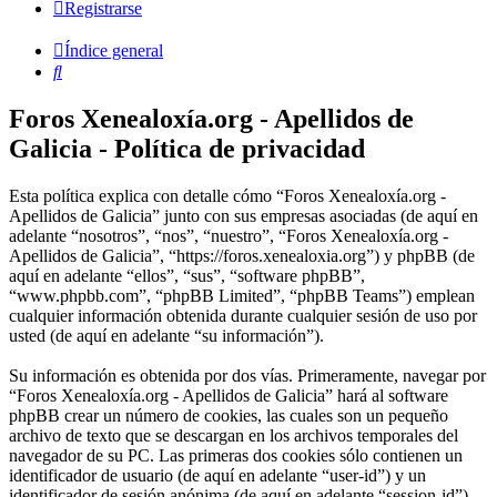
Registrarse
Índice general
Buscar
Foros Xenealoxía.org - Apellidos de
Galicia - Política de privacidad
Esta política explica con detalle cómo “Foros Xenealoxía.org -
Apellidos de Galicia” junto con sus empresas asociadas (de aquí en
adelante “nosotros”, “nos”, “nuestro”, “Foros Xenealoxía.org -
Apellidos de Galicia”, “https://foros.xenealoxia.org”) y phpBB (de
aquí en adelante “ellos”, “sus”, “software phpBB”,
“www.phpbb.com”, “phpBB Limited”, “phpBB Teams”) emplean
cualquier información obtenida durante cualquier sesión de uso por
usted (de aquí en adelante “su información”).
Su información es obtenida por dos vías. Primeramente, navegar por
“Foros Xenealoxía.org - Apellidos de Galicia” hará al software
phpBB crear un número de cookies, las cuales son un pequeño
archivo de texto que se descargan en los archivos temporales del
navegador de su PC. Las primeras dos cookies sólo contienen un
identificador de usuario (de aquí en adelante “user-id”) y un
identificador de sesión anónima (de aquí en adelante “session-id”),