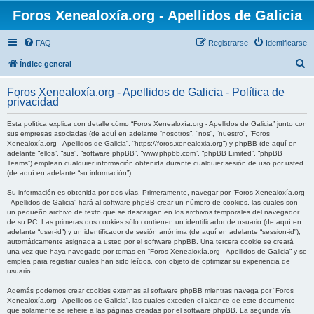
Foros Xenealoxía.org - Apellidos de Galicia
FAQ
Registrarse
Identificarse
B
Índice general
u
Foros Xenealoxía.org - Apellidos de Galicia - Política de
s
privacidad
c
Esta política explica con detalle cómo “Foros Xenealoxía.org - Apellidos de Galicia” junto con
a
sus empresas asociadas (de aquí en adelante “nosotros”, “nos”, “nuestro”, “Foros
Xenealoxía.org - Apellidos de Galicia”, “https://foros.xenealoxia.org”) y phpBB (de aquí en
r
adelante “ellos”, “sus”, “software phpBB”, “www.phpbb.com”, “phpBB Limited”, “phpBB
Teams”) emplean cualquier información obtenida durante cualquier sesión de uso por usted
(de aquí en adelante “su información”).
Su información es obtenida por dos vías. Primeramente, navegar por “Foros Xenealoxía.org
- Apellidos de Galicia” hará al software phpBB crear un número de cookies, las cuales son
un pequeño archivo de texto que se descargan en los archivos temporales del navegador
de su PC. Las primeras dos cookies sólo contienen un identificador de usuario (de aquí en
adelante “user-id”) y un identificador de sesión anónima (de aquí en adelante “session-id”),
automáticamente asignada a usted por el software phpBB. Una tercera cookie se creará
una vez que haya navegado por temas en “Foros Xenealoxía.org - Apellidos de Galicia” y se
emplea para registrar cuales han sido leídos, con objeto de optimizar su experiencia de
usuario.
Además podemos crear cookies externas al software phpBB mientras navega por “Foros
Xenealoxía.org - Apellidos de Galicia”, las cuales exceden el alcance de este documento
que solamente se refiere a las páginas creadas por el software phpBB. La segunda vía