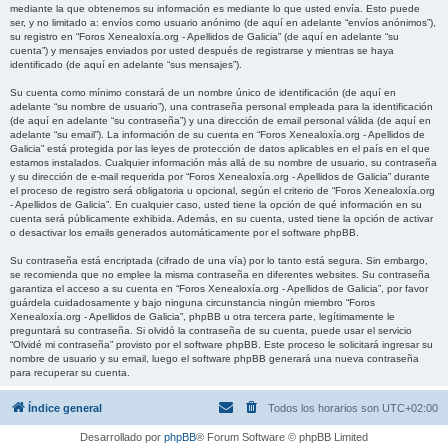
mediante la que obtenemos su información es mediante lo que usted envía. Esto puede
ser, y no limitado a: envíos como usuario anónimo (de aquí en adelante “envíos anónimos”),
su registro en “Foros Xenealoxía.org - Apellidos de Galicia” (de aquí en adelante “su
cuenta”) y mensajes enviados por usted después de registrarse y mientras se haya
identificado (de aquí en adelante “sus mensajes”).
Su cuenta como mínimo constará de un nombre único de identificación (de aquí en
adelante “su nombre de usuario”), una contraseña personal empleada para la identificación
(de aquí en adelante “su contraseña”) y una dirección de email personal válida (de aquí en
adelante “su email”). La información de su cuenta en “Foros Xenealoxía.org - Apellidos de
Galicia” está protegida por las leyes de protección de datos aplicables en el país en el que
estamos instalados. Cualquier información más allá de su nombre de usuario, su contraseña
y su dirección de e-mail requerida por “Foros Xenealoxía.org - Apellidos de Galicia” durante
el proceso de registro será obligatoria u opcional, según el criterio de “Foros Xenealoxía.org
- Apellidos de Galicia”. En cualquier caso, usted tiene la opción de qué información en su
cuenta será públicamente exhibida. Además, en su cuenta, usted tiene la opción de activar
o desactivar los emails generados automáticamente por el software phpBB.
Su contraseña está encriptada (cifrado de una vía) por lo tanto está segura. Sin embargo,
se recomienda que no emplee la misma contraseña en diferentes websites. Su contraseña
garantiza el acceso a su cuenta en “Foros Xenealoxía.org - Apellidos de Galicia”, por favor
guárdela cuidadosamente y bajo ninguna circunstancia ningún miembro “Foros
Xenealoxía.org - Apellidos de Galicia”, phpBB u otra tercera parte, legítimamente le
preguntará su contraseña. Si olvidó la contraseña de su cuenta, puede usar el servicio
“Olvidé mi contraseña” provisto por el software phpBB. Este proceso le solicitará ingresar su
nombre de usuario y su email, luego el software phpBB generará una nueva contraseña
para recuperar su cuenta.
Índice general
Todos los horarios son
UTC+02:00
Desarrollado por
phpBB
® Forum Software © phpBB Limited