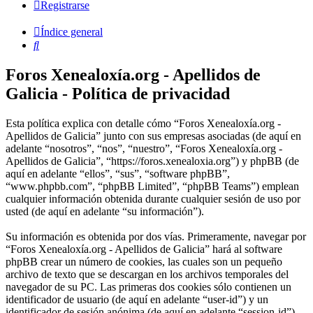
Registrarse
Índice general
Buscar
Foros Xenealoxía.org - Apellidos de
Galicia - Política de privacidad
Esta política explica con detalle cómo “Foros Xenealoxía.org -
Apellidos de Galicia” junto con sus empresas asociadas (de aquí en
adelante “nosotros”, “nos”, “nuestro”, “Foros Xenealoxía.org -
Apellidos de Galicia”, “https://foros.xenealoxia.org”) y phpBB (de
aquí en adelante “ellos”, “sus”, “software phpBB”,
“www.phpbb.com”, “phpBB Limited”, “phpBB Teams”) emplean
cualquier información obtenida durante cualquier sesión de uso por
usted (de aquí en adelante “su información”).
Su información es obtenida por dos vías. Primeramente, navegar por
“Foros Xenealoxía.org - Apellidos de Galicia” hará al software
phpBB crear un número de cookies, las cuales son un pequeño
archivo de texto que se descargan en los archivos temporales del
navegador de su PC. Las primeras dos cookies sólo contienen un
identificador de usuario (de aquí en adelante “user-id”) y un
identificador de sesión anónima (de aquí en adelante “session-id”),