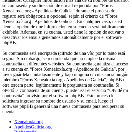
instalados. Cualquier información más allá de su nombre de usuario,
su contraseña y su dirección de e-mail requerida por “Foros
Xenealoxía.org - Apellidos de Galicia” durante el proceso de
registro será obligatoria u opcional, según el criterio de “Foros
Xenealoxía.org - Apellidos de Galicia”. En cualquier caso, usted
tiene la opción de qué información en su cuenta será públicamente
exhibida. Además, en su cuenta, usted tiene la opción de activar o
desactivar los emails generados automáticamente por el software
phpBB.
Su contraseña está encriptada (cifrado de una vía) por lo tanto está
segura. Sin embargo, se recomienda que no emplee la misma
contraseña en diferentes websites. Su contraseña garantiza el acceso
a su cuenta en “Foros Xenealoxía.org - Apellidos de Galicia”, por
favor guárdela cuidadosamente y bajo ninguna circunstancia ningún
miembro “Foros Xenealoxía.org - Apellidos de Galicia”, phpBB u
otra tercera parte, legítimamente le preguntará su contraseña. Si
olvidó la contraseña de su cuenta, puede usar el servicio “Olvidé mi
contraseña” provisto por el software phpBB. Este proceso le
solicitará ingresar su nombre de usuario y su email, luego el
software phpBB generará una nueva contraseña para recuperar su
cuenta.
Xenealoxía.org
ApelidosGalicia.org