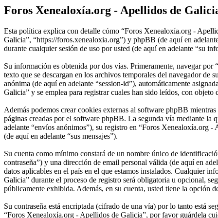
Foros Xenealoxía.org - Apellidos de Galicia
Esta política explica con detalle cómo “Foros Xenealoxía.org - Apelli
Galicia”, “https://foros.xenealoxia.org”) y phpBB (de aquí en ade
durante cualquier sesión de uso por usted (de aquí en adelante “su in
Su información es obtenida por dos vías. Primeramente, navegar por 
texto que se descargan en los archivos temporales del navegador de su
anónima (de aquí en adelante “session-id”), automáticamente asignad
Galicia” y se emplea para registrar cuales han sido leídos, con objeto 
Además podemos crear cookies externas al software phpBB mientras na
páginas creadas por el software phpBB. La segunda vía mediante la q
adelante “envíos anónimos”), su registro en “Foros Xenealoxía.org - A
(de aquí en adelante “sus mensajes”).
Su cuenta como mínimo constará de un nombre único de identificación 
contraseña”) y una dirección de email personal válida (de aquí en ade
datos aplicables en el país en el que estamos instalados. Cualquier i
Galicia” durante el proceso de registro será obligatoria u opcional, s
públicamente exhibida. Además, en su cuenta, usted tiene la opción d
Su contraseña está encriptada (cifrado de una vía) por lo tanto está 
“Foros Xenealoxía.org - Apellidos de Galicia”, por favor guárdela c