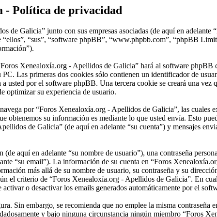
 - Política de privacidad
dos de Galicia” junto con sus empresas asociadas (de aquí en adelante 
lante “ellos”, “sus”, “software phpBB”, “www.phpbb.com”, “phpBB Lim
formación”).
“Foros Xenealoxía.org - Apellidos de Galicia” hará al software phpBB 
 PC. Las primeras dos cookies sólo contienen un identificador de usuari
a a usted por el software phpBB. Una tercera cookie se creará una vez
de optimizar su experiencia de usuario.
vega por “Foros Xenealoxía.org - Apellidos de Galicia”, las cuales ex
ue obtenemos su información es mediante lo que usted envía. Esto pued
pellidos de Galicia” (de aquí en adelante “su cuenta”) y mensajes envia
(de aquí en adelante “su nombre de usuario”), una contraseña personal 
lante “su email”). La información de su cuenta en “Foros Xenealoxía.org
nformación más allá de su nombre de usuario, su contraseña y su direcci
egún el criterio de “Foros Xenealoxía.org - Apellidos de Galicia”. En cua
e activar o desactivar los emails generados automáticamente por el sof
segura. Sin embargo, se recomienda que no emplee la misma contraseña en
uidadosamente y bajo ninguna circunstancia ningún miembro “Foros Xenea