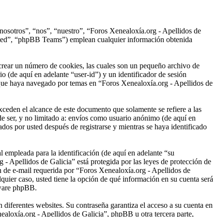
“nosotros”, “nos”, “nuestro”, “Foros Xenealoxía.org - Apellidos de
ited”, “phpBB Teams”) emplean cualquier información obtenida
crear un número de cookies, las cuales son un pequeño archivo de
o (de aquí en adelante “user-id”) y un identificador de sesión
 que haya navegado por temas en “Foros Xenealoxía.org - Apellidos de
ceden el alcance de este documento que solamente se refiere a las
e ser, y no limitado a: envíos como usuario anónimo (de aquí en
dos por usted después de registrarse y mientras se haya identificado
empleada para la identificación (de aquí en adelante “su
 - Apellidos de Galicia” está protegida por las leyes de protección de
ón de e-mail requerida por “Foros Xenealoxía.org - Apellidos de
lquier caso, usted tiene la opción de qué información en su cuenta será
tware phpBB.
 diferentes websites. Su contraseña garantiza el acceso a su cuenta en
loxía.org - Apellidos de Galicia”, phpBB u otra tercera parte,