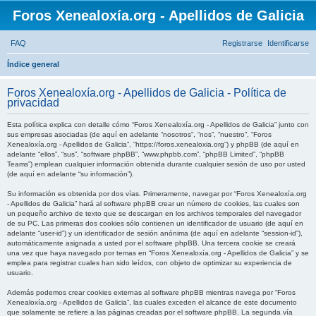
Foros Xenealoxía.org - Apellidos de Galicia
FAQ
Registrarse
Identificarse
B
Índice general
u
Foros Xenealoxía.org - Apellidos de Galicia - Política de
s
privacidad
c
Esta política explica con detalle cómo “Foros Xenealoxía.org - Apellidos de Galicia” junto con
a
sus empresas asociadas (de aquí en adelante “nosotros”, “nos”, “nuestro”, “Foros
Xenealoxía.org - Apellidos de Galicia”, “https://foros.xenealoxia.org”) y phpBB (de aquí en
r
adelante “ellos”, “sus”, “software phpBB”, “www.phpbb.com”, “phpBB Limited”, “phpBB
Teams”) emplean cualquier información obtenida durante cualquier sesión de uso por usted
(de aquí en adelante “su información”).
Su información es obtenida por dos vías. Primeramente, navegar por “Foros Xenealoxía.org
- Apellidos de Galicia” hará al software phpBB crear un número de cookies, las cuales son
un pequeño archivo de texto que se descargan en los archivos temporales del navegador
de su PC. Las primeras dos cookies sólo contienen un identificador de usuario (de aquí en
adelante “user-id”) y un identificador de sesión anónima (de aquí en adelante “session-id”),
automáticamente asignada a usted por el software phpBB. Una tercera cookie se creará
una vez que haya navegado por temas en “Foros Xenealoxía.org - Apellidos de Galicia” y se
emplea para registrar cuales han sido leídos, con objeto de optimizar su experiencia de
usuario.
Además podemos crear cookies externas al software phpBB mientras navega por “Foros
Xenealoxía.org - Apellidos de Galicia”, las cuales exceden el alcance de este documento
que solamente se refiere a las páginas creadas por el software phpBB. La segunda vía