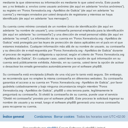
mediante la que obtenemos su información es mediante lo que usted envía. Esto puede
ser, y no limitado a: envíos como usuario anónimo (de aquí en adelante “envíos anónimos”),
su registro en “Foros Xenealoxía.org - Apellidos de Galicia” (de aquí en adelante “su
cuenta”) y mensajes enviados por usted después de registrarse y mientras se haya
identificado (de aquí en adelante “sus mensajes”).
Su cuenta como mínimo constará de un nombre único de identificación (de aquí en
adelante “su nombre de usuario”), una contraseña personal empleada para la identificación
(de aquí en adelante “su contraseña”) y una dirección de email personal válida (de aquí en
adelante “su email”). La información de su cuenta en “Foros Xenealoxía.org - Apellidos de
Galicia” está protegida por las leyes de protección de datos aplicables en el país en el que
estamos instalados. Cualquier información más allá de su nombre de usuario, su contraseña
y su dirección de e-mail requerida por “Foros Xenealoxía.org - Apellidos de Galicia” durante
el proceso de registro será obligatoria u opcional, según el criterio de “Foros Xenealoxía.org
- Apellidos de Galicia”. En cualquier caso, usted tiene la opción de qué información en su
cuenta será públicamente exhibida. Además, en su cuenta, usted tiene la opción de activar
o desactivar los emails generados automáticamente por el software phpBB.
Su contraseña está encriptada (cifrado de una vía) por lo tanto está segura. Sin embargo,
se recomienda que no emplee la misma contraseña en diferentes websites. Su contraseña
garantiza el acceso a su cuenta en “Foros Xenealoxía.org - Apellidos de Galicia”, por favor
guárdela cuidadosamente y bajo ninguna circunstancia ningún miembro “Foros
Xenealoxía.org - Apellidos de Galicia”, phpBB u otra tercera parte, legítimamente le
preguntará su contraseña. Si olvidó la contraseña de su cuenta, puede usar el servicio
“Olvidé mi contraseña” provisto por el software phpBB. Este proceso le solicitará ingresar su
nombre de usuario y su email, luego el software phpBB generará una nueva contraseña
para recuperar su cuenta.
Índice general
Contáctenos
Borrar cookies
Todos los horarios son
UTC+02:00