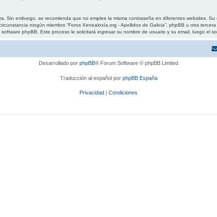
gura. Sin embargo, se recomienda que no emplee la misma contraseña en diferentes websites. Su 
ircunstancia ningún miembro “Foros Xenealoxía.org - Apellidos de Galicia”, phpBB u otra tercera 
 el software phpBB. Este proceso le solicitará ingresar su nombre de usuario y su email, luego 
Desarrollado por
phpBB
® Forum Software © phpBB Limited
Traducción al español por
phpBB España
Privacidad
|
Condiciones