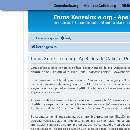
Xenealoxía.org
ApelidosGalicia.org
Bibli
Foros Xenealoxía.org - Apel
Intercambio de información sobre historia familiar y ape
Enlaces rápidos
FAQ
Índice general
Foros Xenealoxía.org - Apellidos de Galicia - Pol
Esta política explica con detalle cómo “Foros Xenealoxía.org - Apellidos de
phpBB (de aquí en adelante “ellos”, “sus”, “software phpBB”, “www.phpbb
Su información es obtenida por dos vías. Primeramente, navegar por “For
archivos temporales del navegador de su PC. Las primeras dos cookies sól
asignada a usted por el software phpBB. Una tercera cookie se creará una
experiencia de usuario.
Además podemos crear cookies externas al software phpBB mientras navega
phpBB. La segunda vía mediante la que obtenemos su información es media
Apellidos de Galicia” (de aquí en adelante “su cuenta”) y mensajes envia
Su cuenta como mínimo constará de un nombre único de identificación (de
personal válida (de aquí en adelante “su email”). La información de su cu
información más allá de su nombre de usuario, su contraseña y su dirección
Xenealoxía.org - Apellidos de Galicia”. En cualquier caso, usted tiene la