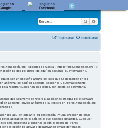
Buscar
Búsqueda avanza
Registrarse
Identificarse
os Xenealoxía.org - Apellidos de Galicia”, “https://foros.xenealoxia.org”) y
 sesión de uso por usted (de aquí en adelante “su información”).
as cuales son un pequeño archivo de texto que se descargan en los
sión anónima (de aquí en adelante “session-id”), automáticamente
para registrar cuales han sido leídos, con objeto de optimizar su
umento que solamente se refiere a las páginas creadas por el software
 en adelante “envíos anónimos”), su registro en “Foros Xenealoxía.org -
ensajes”).
ción (de aquí en adelante “su contraseña”) y una dirección de email
de datos aplicables en el país en el que estamos instalados. Cualquier
tro será obligatoria u opcional, según el criterio de “Foros
 tiene la opción de activar o desactivar los emails generados