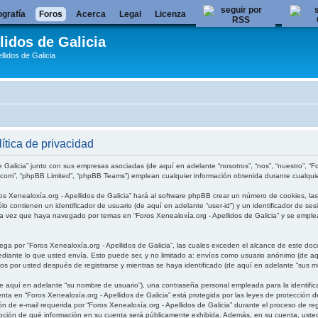
ografía
Foros
Acerca
Legal
Licenza
lidos de Galicia
llidos de Galicia
ítica de privacidad
 Galicia” junto con sus empresas asociadas (de aquí en adelante “nosotros”, “nos”, “nuestro”, “For
.com”, “phpBB Limited”, “phpBB Teams”) emplean cualquier información obtenida durante cualquier
os Xenealoxía.org - Apellidos de Galicia” hará al software phpBB crear un número de cookies, l
o contienen un identificador de usuario (de aquí en adelante “user-id”) y un identificador de se
 vez que haya navegado por temas en “Foros Xenealoxía.org - Apellidos de Galicia” y se emplea 
 por “Foros Xenealoxía.org - Apellidos de Galicia”, las cuales exceden el alcance de este doc
nte lo que usted envía. Esto puede ser, y no limitado a: envíos como usuario anónimo (de aquí
dos por usted después de registrarse y mientras se haya identificado (de aquí en adelante “sus m
 aquí en adelante “su nombre de usuario”), una contraseña personal empleada para la identifica
enta en “Foros Xenealoxía.org - Apellidos de Galicia” está protegida por las leyes de protección 
 de e-mail requerida por “Foros Xenealoxía.org - Apellidos de Galicia” durante el proceso de regis
 opción de qué información en su cuenta será públicamente exhibida. Además, en su cuenta, usted