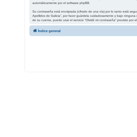
automáticamente por el software phpBB.
Su contraseña está encriptada (cifrado de una vía) por lo tanto está se
Apellidos de Galicia”, por favor guárdela cuidadosamente y bajo ninguna c
de su cuenta, puede usar el servicio “Olvidé mi contraseña” provisto por
Índice general