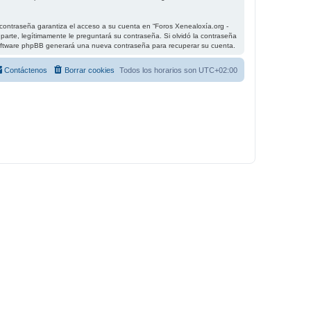
contraseña garantiza el acceso a su cuenta en “Foros Xenealoxía.org -
parte, legítimamente le preguntará su contraseña. Si olvidó la contraseña
el software phpBB generará una nueva contraseña para recuperar su cuenta.
Contáctenos
Borrar cookies
Todos los horarios son
UTC+02:00