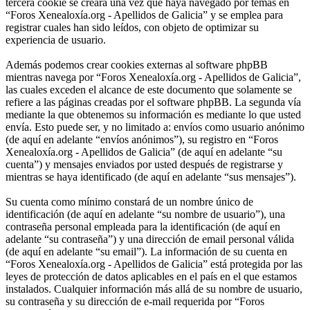
tercera cookie se creará una vez que haya navegado por temas en
“Foros Xenealoxía.org - Apellidos de Galicia” y se emplea para
registrar cuales han sido leídos, con objeto de optimizar su
experiencia de usuario.
Además podemos crear cookies externas al software phpBB
mientras navega por “Foros Xenealoxía.org - Apellidos de Galicia”,
las cuales exceden el alcance de este documento que solamente se
refiere a las páginas creadas por el software phpBB. La segunda vía
mediante la que obtenemos su información es mediante lo que usted
envía. Esto puede ser, y no limitado a: envíos como usuario anónimo
(de aquí en adelante “envíos anónimos”), su registro en “Foros
Xenealoxía.org - Apellidos de Galicia” (de aquí en adelante “su
cuenta”) y mensajes enviados por usted después de registrarse y
mientras se haya identificado (de aquí en adelante “sus mensajes”).
Su cuenta como mínimo constará de un nombre único de
identificación (de aquí en adelante “su nombre de usuario”), una
contraseña personal empleada para la identificación (de aquí en
adelante “su contraseña”) y una dirección de email personal válida
(de aquí en adelante “su email”). La información de su cuenta en
“Foros Xenealoxía.org - Apellidos de Galicia” está protegida por las
leyes de protección de datos aplicables en el país en el que estamos
instalados. Cualquier información más allá de su nombre de usuario,
su contraseña y su dirección de e-mail requerida por “Foros